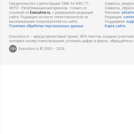
Свидетельство о регистрации СМИ Эл NФС 77-
Сервисы, рекрут
38751. Републикация материалов - только со
Сервисы, образ
ссылкой на
Executive.ru
, с разрешения редакции
Реклама:
adverti
сайта. Редакция не несет ответственности за
Редакция:
conten
высказывания пользователей на сайте.
Поддержка:
supp
Политика обработки персональных данных
Карта сайта
Executive.ru – краудсорсинговый проект, 80% текстов созданы участни
оспорить логику повествования, уточнить цифры и факты, обращайтесь 
18+
Executive.ru © 2000 – 2026.