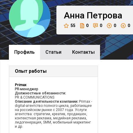
Анна
Петрова
55
0
0
0
0
Профиль
Cтатьи
Контакты
Опыт работы
Primax
PR-менеджер
Должностные обязанности:
PR & COMMUNICATIONS
Описание деятельности компании:
Primax -
digital-агентство полного цикла, работающее
на российском рынке с 2007 года. Услуги
агентства: стратегии, креатив, продакшен,
контекстная реклама, медийная реклама,
лидогенерация, SMM, мобильный маркетинг
и др.