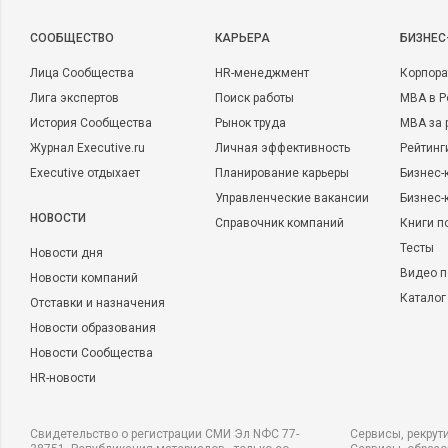
CООБЩЕСТВО
КАРЬЕРА
БИЗНЕС
Лица Сообщества
HR-менеджмент
Корпора
Лига экспертов
Поиск работы
MBA в Р
История Сообщества
Рынок труда
MBA за 
Журнал Executive.ru
Личная эффективность
Рейтинг
Executive отдыхает
Планирование карьеры
Бизнес-
Управленческие вакансии
Бизнес-
НОВОСТИ
Справочник компаний
Книги п
Тесты
Новости дня
Видео п
Новости компаний
Каталог
Отставки и назначения
Новости образования
Новости Сообщества
HR-новости
Свидетельство о регистрации СМИ Эл NФС 77-
Сервисы, рекрут