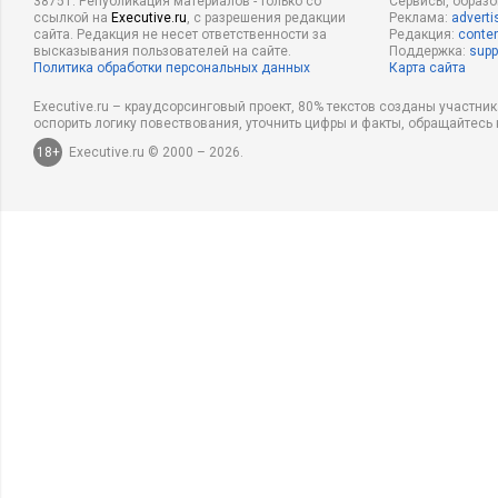
38751. Републикация материалов - только со
Сервисы, образ
ссылкой на
Executive.ru
, с разрешения редакции
Реклама:
adverti
сайта. Редакция не несет ответственности за
Редакция:
conten
высказывания пользователей на сайте.
Поддержка:
supp
Политика обработки персональных данных
Карта сайта
Executive.ru – краудсорсинговый проект, 80% текстов созданы участни
оспорить логику повествования, уточнить цифры и факты, обращайтесь 
18+
Executive.ru © 2000 – 2026.