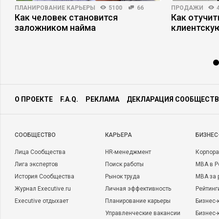
ПЛАНИРОВАНИЕ КАРЬЕРЫ
5100
66
ПРОДАЖИ
Как человек становится
Как отучит
заложником найма
клиентскую
О ПРОЕКТЕ
F.A.Q.
РЕКЛАМА
ДЕКЛАРАЦИЯ СООБЩЕСТВ
CООБЩЕСТВО
КАРЬЕРА
БИЗНЕС
Лица Сообщества
HR-менеджмент
Корпора
Лига экспертов
Поиск работы
MBA в Р
История Сообщества
Рынок труда
MBA за 
Журнал Executive.ru
Личная эффективность
Рейтинг
Executive отдыхает
Планирование карьеры
Бизнес-
Управленческие вакансии
Бизнес-