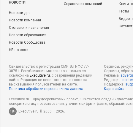
НОВОСТИ
Справочник компаний
Книги п
Тесты
Новости дня
Видео п
Новости компаний
Каталог
Отставки и назначения
Новости образования
Новости Сообщества
HR-новости
Свидетельство о регистрации СМИ Эл NФС 77-
Сервисы, рекрут
38751. Републикация материалов - только со
Сервисы, образ
ссылкой на
Executive.ru
, с разрешения редакции
Реклама:
adverti
сайта. Редакция не несет ответственности за
Редакция:
conten
высказывания пользователей на сайте.
Поддержка:
supp
Политика обработки персональных данных
Карта сайта
Executive.ru – краудсорсинговый проект, 80% текстов созданы участни
оспорить логику повествования, уточнить цифры и факты, обращайтесь 
18+
Executive.ru © 2000 – 2026.