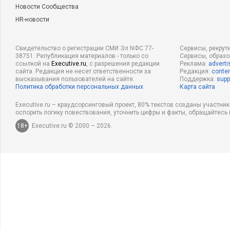
Новости Сообщества
HR-новости
Свидетельство о регистрации СМИ Эл NФС 77-
Сервисы, рекрут
38751. Републикация материалов - только со
Сервисы, образ
ссылкой на
Executive.ru
, с разрешения редакции
Реклама:
adverti
сайта. Редакция не несет ответственности за
Редакция:
conten
высказывания пользователей на сайте.
Поддержка:
supp
Политика обработки персональных данных
Карта сайта
Executive.ru – краудсорсинговый проект, 80% текстов созданы участни
оспорить логику повествования, уточнить цифры и факты, обращайтесь 
18+
Executive.ru © 2000 – 2026.