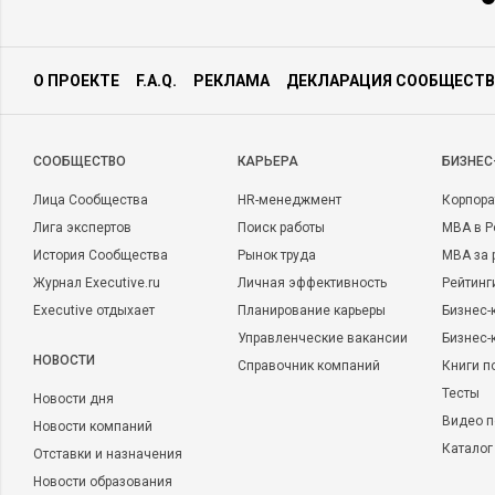
О ПРОЕКТЕ
F.A.Q.
РЕКЛАМА
ДЕКЛАРАЦИЯ СООБЩЕСТВ
CООБЩЕСТВО
КАРЬЕРА
БИЗНЕС
Лица Сообщества
HR-менеджмент
Корпора
Лига экспертов
Поиск работы
MBA в Р
История Сообщества
Рынок труда
MBA за 
Журнал Executive.ru
Личная эффективность
Рейтинг
Executive отдыхает
Планирование карьеры
Бизнес-
Управленческие вакансии
Бизнес-
НОВОСТИ
Справочник компаний
Книги п
Тесты
Новости дня
Видео п
Новости компаний
Каталог
Отставки и назначения
Новости образования