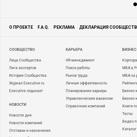
О ПРОЕКТЕ
F.A.Q.
РЕКЛАМА
ДЕКЛАРАЦИЯ СООБЩЕСТВ
CООБЩЕСТВО
КАРЬЕРА
БИЗНЕС
Лица Сообщества
HR-менеджмент
Корпора
Лига экспертов
Поиск работы
MBA в Р
История Сообщества
Рынок труда
MBA за 
Журнал Executive.ru
Личная эффективность
Рейтинг
Executive отдыхает
Планирование карьеры
Бизнес-
Управленческие вакансии
Бизнес-
НОВОСТИ
Справочник компаний
Книги п
Тесты
Новости дня
Видео п
Новости компаний
Каталог
Отставки и назначения