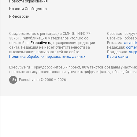
Новости образования
Новости Сообщества
HR-новости
Свидетельство о регистрации СМИ Эл NФС 77-
Сервисы, рекрут
38751. Републикация материалов - только со
Сервисы, образ
ссылкой на
Executive.ru
, с разрешения редакции
Реклама:
adverti
сайта. Редакция не несет ответственности за
Редакция:
conten
высказывания пользователей на сайте.
Поддержка:
supp
Политика обработки персональных данных
Карта сайта
Executive.ru – краудсорсинговый проект, 80% текстов созданы участни
оспорить логику повествования, уточнить цифры и факты, обращайтесь 
18+
Executive.ru © 2000 – 2026.