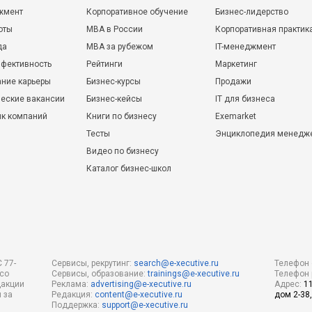
жмент
Корпоративное обучение
Бизнес-лидерство
оты
MBA в России
Корпоративная практик
да
MBA за рубежом
IT-менеджмент
фективность
Рейтинги
Маркетинг
ние карьеры
Бизнес-курсы
Продажи
еские вакансии
Бизнес-кейсы
IT для бизнеса
ик компаний
Книги по бизнесу
Exemarket
Тесты
Энциклопедия менедж
Видео по бизнесу
Каталог бизнес-школ
 77-
Сервисы, рекрутинг:
search@e-xecutive.ru
Телефон 
 со
Сервисы, образование:
trainings@e-xecutive.ru
Телефон 
дакции
Реклама:
advertising@e-xecutive.ru
Адрес:
1
 за
Редакция:
content@e-xecutive.ru
дом 2-38,
Поддержка:
support@e-xecutive.ru