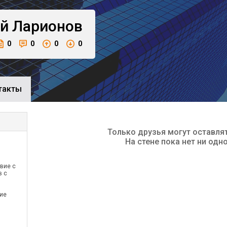
й
Ларионов
0
0
0
0
такты
Только друзья могут оставля
На стене пока нет ни одн
вие с
в с
ие