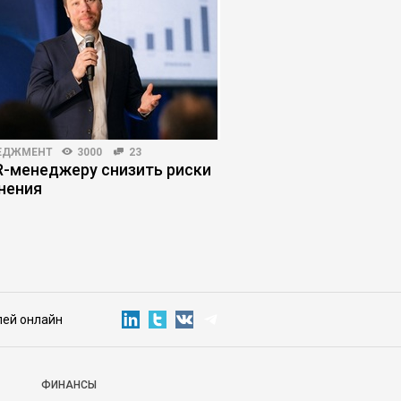
ЕДЖМЕНТ
3000
23
РИСКИ И ВОЗМОЖНОСТИ
R-менеджеру снизить риски
Как искусственный 
нения
обесценивает работ
лей онлайн
ФИНАНСЫ