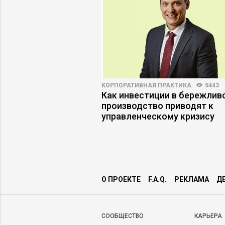
91
71
КОРПОРАТИВНАЯ ПРАКТИКА
5443
 не купил: какой
Как инвестиции в бережлив
отработал –
производство приводят к
ли продаж?
управленческому кризису
О ПРОЕКТЕ
F.A.Q.
РЕКЛАМА
Д
CООБЩЕСТВО
КАРЬЕРА