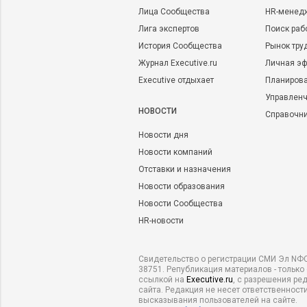
Лица Сообщества
HR-менед
Лига экспертов
Поиск раб
История Сообщества
Рынок тру
Журнал Executive.ru
Личная эф
Executive отдыхает
Планирова
Управленч
НОВОСТИ
Справочн
Новости дня
Новости компаний
Отставки и назначения
Новости образования
Новости Сообщества
HR-новости
Свидетельство о регистрации СМИ Эл NФС
38751. Републикация материалов - только
ссылкой на
Executive.ru
, с разрешения ре
сайта. Редакция не несет ответственности
высказывания пользователей на сайте.