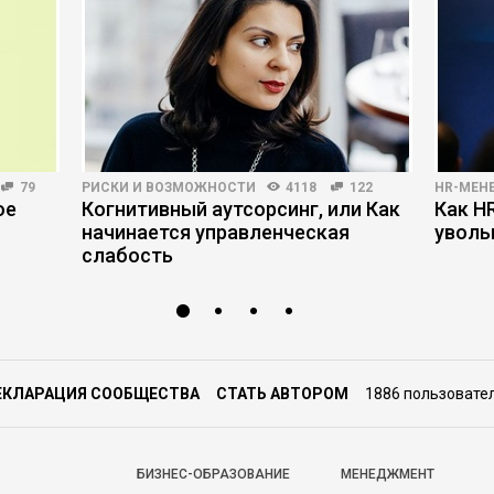
79
РИСКИ И ВОЗМОЖНОСТИ
4118
122
HR-МЕН
ое
Когнитивный аутсорсинг, или Как
Как H
начинается управленческая
уволь
слабость
ЕКЛАРАЦИЯ СООБЩЕСТВА
СТАТЬ АВТОРОМ
1886 пользовате
БИЗНЕС-ОБРАЗОВАНИЕ
МЕНЕДЖМЕНТ