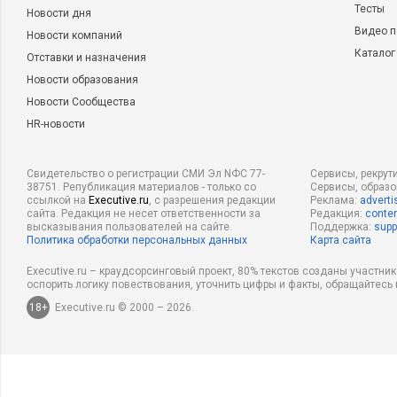
Тесты
Новости дня
Видео п
Новости компаний
Каталог
Отставки и назначения
Новости образования
Новости Сообщества
HR-новости
Свидетельство о регистрации СМИ Эл NФС 77-
Сервисы, рекрут
38751. Републикация материалов - только со
Сервисы, образ
ссылкой на
Executive.ru
, с разрешения редакции
Реклама:
adverti
сайта. Редакция не несет ответственности за
Редакция:
conten
высказывания пользователей на сайте.
Поддержка:
supp
Политика обработки персональных данных
Карта сайта
Executive.ru – краудсорсинговый проект, 80% текстов созданы участни
оспорить логику повествования, уточнить цифры и факты, обращайтесь 
18+
Executive.ru © 2000 – 2026.