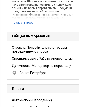
масштаба. Широкий ассортимент и высокое
качество позволяет занимать лидирующие
позиции по всем направлениям. Продукция
представлена на всей территории
Российской Федерации, Беларуси, Киргизии,
Украины, Азербайджана, Казахстана.
Сегодня Талосто это:3 завода суммарной
показать все…
мощностью более 7,5 тыс. тонн
производства готовой продукции в
месяцБолее 2500 сотрудников. Обладая
собственными складскими площадями и
Общая информация
крупным парком собственного
автотранспорта, компания Талосто обладает
широчайшими возможностями по географии
Отрасль: Потребительские товары
и ассортименту поставок на рынке глубокой
повседневного спроса
заморозки, какими не обладает никто на
этом рынке.
Специализация: Работа с персоналом
Должность:
Менеджер по персоналу
Санкт-Петербург
Языки
Английский
(Свободный)