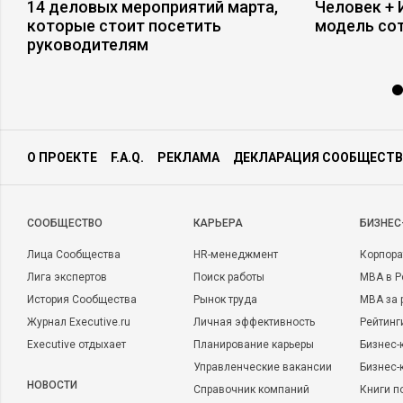
14 деловых мероприятий марта,
Человек + 
которые стоит посетить
модель со
руководителям
О ПРОЕКТЕ
F.A.Q.
РЕКЛАМА
ДЕКЛАРАЦИЯ СООБЩЕСТВ
CООБЩЕСТВО
КАРЬЕРА
БИЗНЕС
Лица Сообщества
HR-менеджмент
Корпора
Лига экспертов
Поиск работы
MBA в Р
История Сообщества
Рынок труда
MBA за 
Журнал Executive.ru
Личная эффективность
Рейтинг
Executive отдыхает
Планирование карьеры
Бизнес-
Управленческие вакансии
Бизнес-
НОВОСТИ
Справочник компаний
Книги п