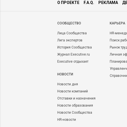
О ПРОЕКТЕ
F.A.Q.
РЕКЛАМА
Д
CООБЩЕСТВО
КАРЬЕРА
Лица Сообщества
HR-менед
Лига экспертов
Поиск раб
История Сообщества
Рынок тру
Журнал Executive.ru
Личная эф
Executive отдыхает
Планирова
Управленч
НОВОСТИ
Справочн
Новости дня
Новости компаний
Отставки и назначения
Новости образования
Новости Сообщества
HR-новости