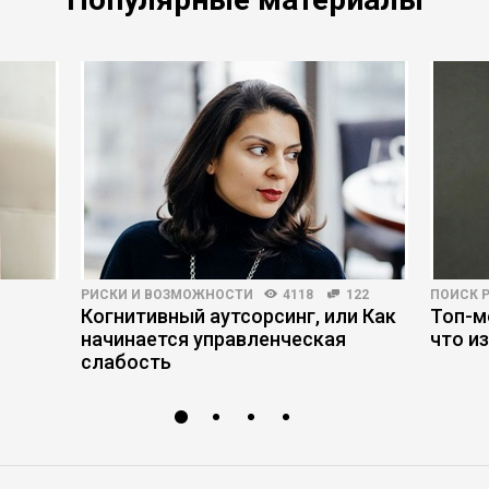
РИСКИ И ВОЗМОЖНОСТИ
4118
122
ПОИСК 
Когнитивный аутсорсинг, или Как
Топ-м
начинается управленческая
что и
слабость