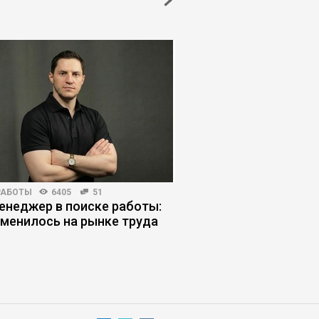
РАБОТЫ
6405
51
КОРПОРАТИВНАЯ ПРАКТИКА
енеджер в поиске работы:
Регламент по-русски
зменилось на рынке труда
опираться на культу
ломать людей