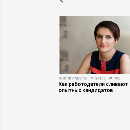
ПРАКТИКА
4339
42
ПОИСК РАБОТЫ
20463
105
ть некомпетентного
Как работодатели сливают
, который топит
опытных кандидатов