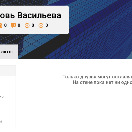
овь
Васильева
0
0
0
0
такты
Только друзья могут оставля
На стене пока нет ни одн
ие
и