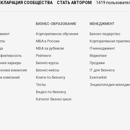
ЕКЛАРАЦИЯ СООБЩЕСТВА
СТАТЬ АВТОРОМ
1419 пользовате
БИЗНЕС-ОБРАЗОВАНИЕ
МЕНЕДЖМЕНТ
жмент
Корпоративное обучение
Бизнес-лидерство
оты
MBA в России
Корпоративная практик
да
MBA за рубежом
IT-менеджмент
фективность
Рейтинги
Маркетинг
ние карьеры
Бизнес-курсы
Продажи
еские вакансии
Бизнес-кейсы
IT для бизнеса
ик компаний
Книги по бизнесу
Exemarket
Тесты
Энциклопедия менедж
Видео по бизнесу
Каталог бизнес-школ