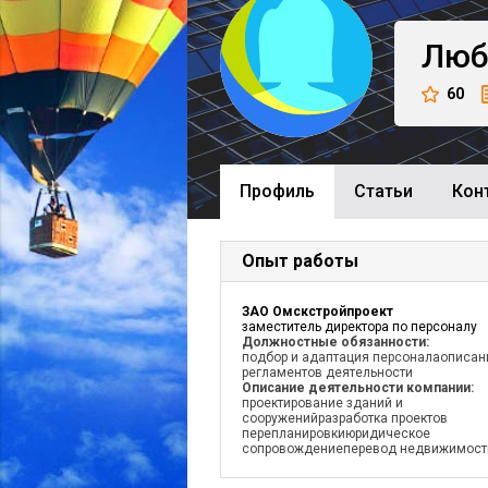
Люб
60
Профиль
Cтатьи
Кон
Опыт работы
ЗАО Омскстройпроект
заместитель директора по персоналу
Должностные обязанности:
подбор и адаптация персоналаописан
регламентов деятельности
Описание деятельности компании:
проектирование зданий и
сооруженийразработка проектов
перепланировкиюридическое
сопровождениеперевод недвижимост