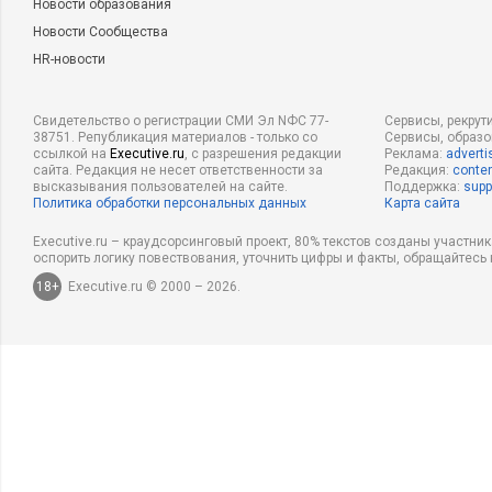
Новости образования
Новости Сообщества
HR-новости
Свидетельство о регистрации СМИ Эл NФС 77-
Сервисы, рекрут
38751. Републикация материалов - только со
Сервисы, образ
ссылкой на
Executive.ru
, с разрешения редакции
Реклама:
adverti
сайта. Редакция не несет ответственности за
Редакция:
conten
высказывания пользователей на сайте.
Поддержка:
supp
Политика обработки персональных данных
Карта сайта
Executive.ru – краудсорсинговый проект, 80% текстов созданы участни
оспорить логику повествования, уточнить цифры и факты, обращайтесь 
18+
Executive.ru © 2000 – 2026.