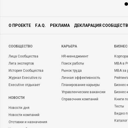
О ПРОЕКТЕ
F.A.Q.
РЕКЛАМА
ДЕКЛАРАЦИЯ СООБЩЕСТВ
CООБЩЕСТВО
КАРЬЕРА
БИЗНЕС
Лица Сообщества
HR-менеджмент
Корпора
Лига экспертов
Поиск работы
MBA в Р
История Сообщества
Рынок труда
MBA за 
Журнал Executive.ru
Личная эффективность
Рейтинг
Executive отдыхает
Планирование карьеры
Бизнес-
Управленческие вакансии
Бизнес-
НОВОСТИ
Справочник компаний
Книги п
Тесты
Новости дня
Видео п
Новости компаний
Каталог
Отставки и назначения