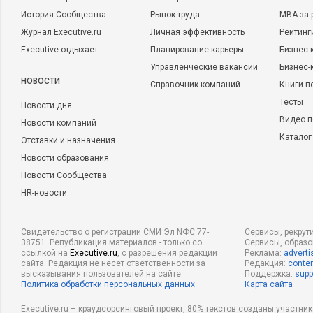
История Сообщества
Рынок труда
MBA за 
Журнал Executive.ru
Личная эффективность
Рейтинг
Executive отдыхает
Планирование карьеры
Бизнес-
Управленческие вакансии
Бизнес-
НОВОСТИ
Справочник компаний
Книги п
Тесты
Новости дня
Видео п
Новости компаний
Каталог
Отставки и назначения
Новости образования
Новости Сообщества
HR-новости
Свидетельство о регистрации СМИ Эл NФС 77-
Сервисы, рекрут
38751. Републикация материалов - только со
Сервисы, образ
ссылкой на
Executive.ru
, с разрешения редакции
Реклама:
adverti
сайта. Редакция не несет ответственности за
Редакция:
conten
высказывания пользователей на сайте.
Поддержка:
supp
Политика обработки персональных данных
Карта сайта
Executive.ru – краудсорсинговый проект, 80% текстов созданы участни