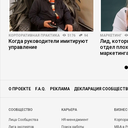
КОРПОРАТИВНАЯ ПРАКТИКА
5176
94
МАРКЕТИНГ
Когда руководители имитируют
Лид, котор
управление
отдел плох
маркетинга
О ПРОЕКТЕ
F.A.Q.
РЕКЛАМА
ДЕКЛАРАЦИЯ СООБЩЕСТВ
CООБЩЕСТВО
КАРЬЕРА
БИЗНЕС
Лица Сообщества
HR-менеджмент
Корпора
Лига экспертов
Поиск работы
MBA в Р