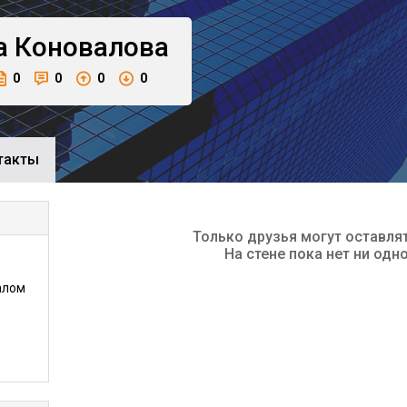
а
Коновалова
0
0
0
0
такты
Только друзья могут оставля
На стене пока нет ни одн
алом