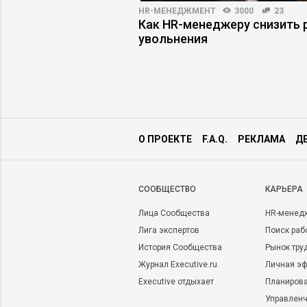
ПРАКТИКА
6170
60
HR-МЕНЕДЖМЕНТ
3000
23
езаменимых: как
Как HR-менеджеру снизить 
ротивление команды
увольнения
О ПРОЕКТЕ
F.A.Q.
РЕКЛАМА
Д
CООБЩЕСТВО
КАРЬЕРА
Лица Сообщества
HR-менед
Лига экспертов
Поиск раб
История Сообщества
Рынок тру
Журнал Executive.ru
Личная эф
Executive отдыхает
Планирова
Управленч