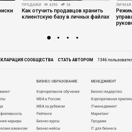
ПРОДАЖИ
4390
34
ЛИЧНАЯ
риски
Как отучить продавцов хранить
Режим
клиентскую базу в личных файлах
управ
руков
ЕКЛАРАЦИЯ СООБЩЕСТВА
СТАТЬ АВТОРОМ
1346 пользовате
БИЗНЕС-ОБРАЗОВАНИЕ
МЕНЕДЖМЕНТ
жмент
Корпоративное обучение
Бизнес-лидерство
оты
MBA в России
Корпоративная практик
да
MBA за рубежом
IT-менеджмент
фективность
Рейтинги
Маркетинг
ние карьеры
Бизнес-курсы
Продажи
еские вакансии
Бизнес-кейсы
IT для бизнеса