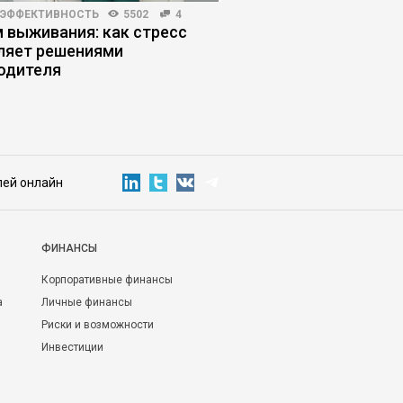
 ЭФФЕКТИВНОСТЬ
5502
4
ЖУРНАЛ
7419
273
 выживания: как стресс
Почему студенты с
ляет решениями
помощь нейросетей
одителя
лей онлайн
ФИНАНСЫ
Корпоративные финансы
а
Личные финансы
Риски и возможности
Инвестиции