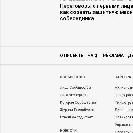
ВО
4306
41
ЛИЧНАЯ ЭФФЕКТИВНОСТЬ
4067
линг: когда
Переговоры с первыми лица
авят на
как сорвать защитную маск
ей
собеседника
О ПРОЕКТЕ
F.A.Q.
РЕКЛАМА
Д
CООБЩЕСТВО
КАРЬЕРА
Лица Сообщества
HR-менед
Лига экспертов
Поиск раб
История Сообщества
Рынок тру
Журнал Executive.ru
Личная эф
Executive отдыхает
Планирова
Управленч
НОВОСТИ
Справочн