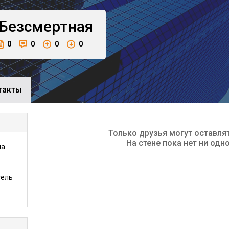
Безсмертная
0
0
0
0
такты
Только друзья могут оставля
На стене пока нет ни одн
на
тель