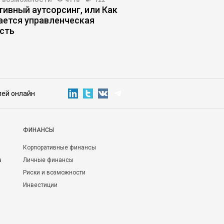
И ВОЗМОЖНОСТИ
4118
122
ЛИЧНАЯ ЭФФЕКТИВНОСТЬ
тивный аутсорсинг, или Как
Из каких компонент
ается управленческая
доверие
сть
лей онлайн
ФИНАНСЫ
Корпоративные финансы
а
Личные финансы
Риски и возможности
Инвестиции