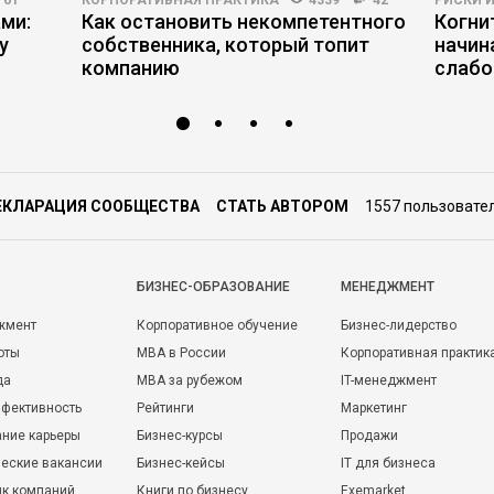
61
КОРПОРАТИВНАЯ ПРАКТИКА
4339
42
РИСКИ 
ми:
Как остановить некомпетентного
Когни
у
собственника, который топит
начин
компанию
слабо
ЕКЛАРАЦИЯ СООБЩЕСТВА
СТАТЬ АВТОРОМ
1557 пользовате
БИЗНЕС-ОБРАЗОВАНИЕ
МЕНЕДЖМЕНТ
жмент
Корпоративное обучение
Бизнес-лидерство
оты
MBA в России
Корпоративная практик
да
MBA за рубежом
IT-менеджмент
фективность
Рейтинги
Маркетинг
ние карьеры
Бизнес-курсы
Продажи
еские вакансии
Бизнес-кейсы
IT для бизнеса
ик компаний
Книги по бизнесу
Exemarket