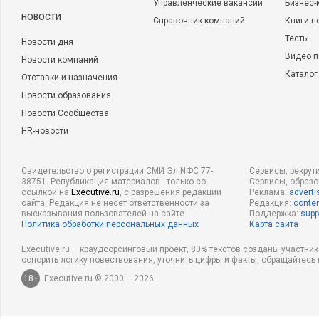
Управленческие вакансии
Бизнес-
НОВОСТИ
Справочник компаний
Книги п
Тесты
Новости дня
Видео п
Новости компаний
Каталог
Отставки и назначения
Новости образования
Новости Сообщества
HR-новости
Свидетельство о регистрации СМИ Эл NФС 77-
Сервисы, рекрут
38751. Републикация материалов - только со
Сервисы, образ
ссылкой на
Executive.ru
, с разрешения редакции
Реклама:
adverti
сайта. Редакция не несет ответственности за
Редакция:
conten
высказывания пользователей на сайте.
Поддержка:
supp
Политика обработки персональных данных
Карта сайта
Executive.ru – краудсорсинговый проект, 80% текстов созданы участни
оспорить логику повествования, уточнить цифры и факты, обращайтесь 
18+
Executive.ru © 2000 – 2026.