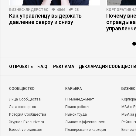
БИЗНЕС-ЛИДЕРСТВО
4566
28
КОРПОРАТИВНА
Как управленцу выдержать
Почему вне
давление сверху и снизу
оправдыва
управленч
О ПРОЕКТЕ
F.A.Q.
РЕКЛАМА
ДЕКЛАРАЦИЯ СООБЩЕСТВ
CООБЩЕСТВО
КАРЬЕРА
БИЗНЕС
Лица Сообщества
HR-менеджмент
Корпора
Лига экспертов
Поиск работы
MBA в Р
История Сообщества
Рынок труда
MBA за 
Журнал Executive.ru
Личная эффективность
Рейтинг
Executive отдыхает
Планирование карьеры
Бизнес-