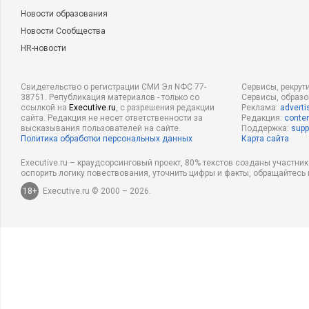
Новости образования
Новости Сообщества
HR-новости
Свидетельство о регистрации СМИ Эл NФС 77-
Сервисы, рекрут
38751. Републикация материалов - только со
Сервисы, образ
ссылкой на
Executive.ru
, с разрешения редакции
Реклама:
adverti
сайта. Редакция не несет ответственности за
Редакция:
conten
высказывания пользователей на сайте.
Поддержка:
supp
Политика обработки персональных данных
Карта сайта
Executive.ru – краудсорсинговый проект, 80% текстов созданы участни
оспорить логику повествования, уточнить цифры и факты, обращайтесь 
18+
Executive.ru © 2000 – 2026.