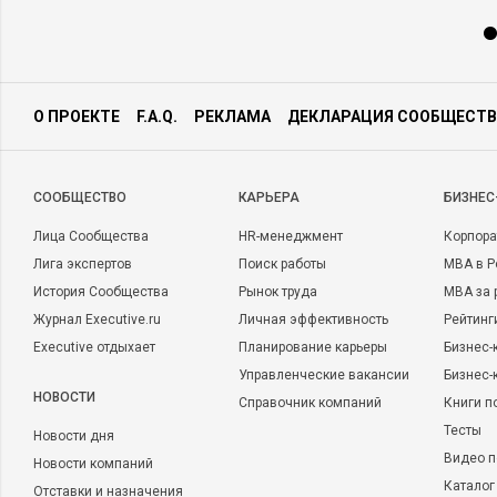
О ПРОЕКТЕ
F.A.Q.
РЕКЛАМА
ДЕКЛАРАЦИЯ СООБЩЕСТВ
CООБЩЕСТВО
КАРЬЕРА
БИЗНЕС
Лица Сообщества
HR-менеджмент
Корпора
Лига экспертов
Поиск работы
MBA в Р
История Сообщества
Рынок труда
MBA за 
Журнал Executive.ru
Личная эффективность
Рейтинг
Executive отдыхает
Планирование карьеры
Бизнес-
Управленческие вакансии
Бизнес-
НОВОСТИ
Справочник компаний
Книги п
Тесты
Новости дня
Видео п
Новости компаний
Каталог
Отставки и назначения