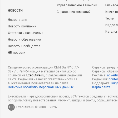
Управленческие вакансии
Бизнес-
НОВОСТИ
Справочник компаний
Книги п
Тесты
Новости дня
Видео п
Новости компаний
Каталог
Отставки и назначения
Новости образования
Новости Сообщества
HR-новости
Свидетельство о регистрации СМИ Эл NФС 77-
Сервисы, рекрут
38751. Републикация материалов - только со
Сервисы, образ
ссылкой на
Executive.ru
, с разрешения редакции
Реклама:
adverti
сайта. Редакция не несет ответственности за
Редакция:
conten
высказывания пользователей на сайте.
Поддержка:
supp
Политика обработки персональных данных
Карта сайта
Executive.ru – краудсорсинговый проект, 80% текстов созданы участни
оспорить логику повествования, уточнить цифры и факты, обращайтесь 
18+
Executive.ru © 2000 – 2026.