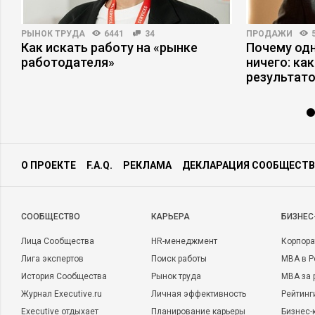
РЫНОК ТРУДА
6441
34
ПРОДАЖИ
Как искать работу на «рынке
Почему одн
работодателя»
ничего: ка
результат
О ПРОЕКТЕ
F.A.Q.
РЕКЛАМА
ДЕКЛАРАЦИЯ СООБЩЕСТВ
CООБЩЕСТВО
КАРЬЕРА
БИЗНЕС
Лица Сообщества
HR-менеджмент
Корпора
Лига экспертов
Поиск работы
MBA в Р
История Сообщества
Рынок труда
MBA за 
Журнал Executive.ru
Личная эффективность
Рейтинг
Executive отдыхает
Планирование карьеры
Бизнес-