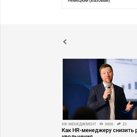
Немецкий
(Базовый)
5126
34
HR-МЕНЕДЖМЕНТ
3000
23
ес недооценивает
Как HR-менеджеру снизить 
увольнения