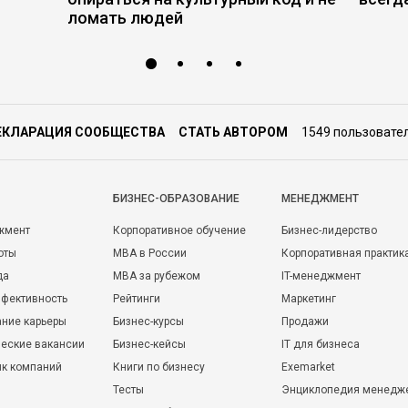
ломать людей
ЕКЛАРАЦИЯ СООБЩЕСТВА
СТАТЬ АВТОРОМ
1549 пользовате
БИЗНЕС-ОБРАЗОВАНИЕ
МЕНЕДЖМЕНТ
жмент
Корпоративное обучение
Бизнес-лидерство
оты
MBA в России
Корпоративная практик
да
MBA за рубежом
IT-менеджмент
фективность
Рейтинги
Маркетинг
ние карьеры
Бизнес-курсы
Продажи
еские вакансии
Бизнес-кейсы
IT для бизнеса
ик компаний
Книги по бизнесу
Exemarket
Тесты
Энциклопедия менедж