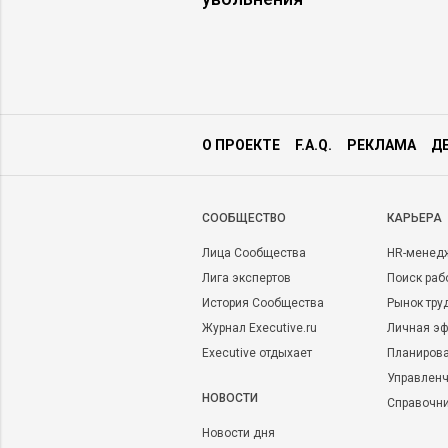
О ПРОЕКТЕ
F.A.Q.
РЕКЛАМА
Д
CООБЩЕСТВО
КАРЬЕРА
Лица Сообщества
HR-менед
Лига экспертов
Поиск раб
История Сообщества
Рынок тру
Журнал Executive.ru
Личная эф
Executive отдыхает
Планирова
Управленч
НОВОСТИ
Справочн
Новости дня