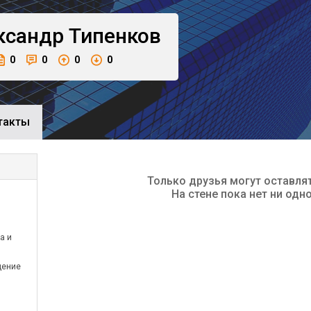
ксандр
Типенков
0
0
0
0
такты
Только друзья могут оставля
На стене пока нет ни одн
а и
дение