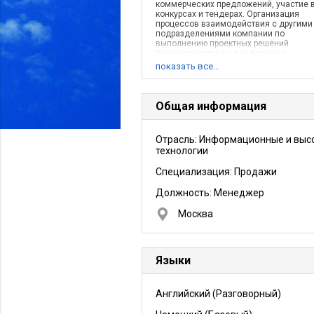
коммерческих предложений, участие 
конкурсах и тендерах. Организация
процессов взаимодействия с другими
подразделениями компании по
выполнению проектных решений.
Взаимодействие с вендорами и
дистрибьюторами.
показать все…
Описание деятельности компании:
Компания «Ай-Теко» — ведущий росси
системный интегратор и поставщик
информационных технологий для
Общая информация
корпоративных заказчиков —
предоставляетуслуги по системной
интеграции, консалтингу, информацио
Отрасль: Информационные и выс
безопасности, сервисной поддержке 
технологии
аутсорсингу, реализует комплексные
интегрированные решения в области И
инфраструктуры и информатизации кр
Специализация: Продажи
государственных структур, промышлен
телекоммуникационных предприятий,
Должность:
Менеджер
банков, инвестиционно-финансовых и
страховых учреждений.
Москва
Языки
Английский
(Разговорный)