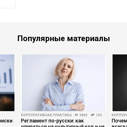
Популярные материалы
КОРПОРАТИВНАЯ ПРАКТИКА
5845
103
КОРПОР
риски
Регламент по-русски: как
Почем
опираться на культурный код и не
всегд