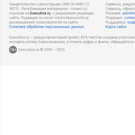
Свидетельство о регистрации СМИ Эл NФС 77-
Сервисы, рекрут
38751. Републикация материалов - только со
Сервисы, образ
ссылкой на
Executive.ru
, с разрешения редакции
Реклама:
adverti
сайта. Редакция не несет ответственности за
Редакция:
conten
высказывания пользователей на сайте.
Поддержка:
supp
Политика обработки персональных данных
Карта сайта
Executive.ru – краудсорсинговый проект, 80% текстов созданы участни
оспорить логику повествования, уточнить цифры и факты, обращайтесь 
18+
Executive.ru © 2000 – 2026.