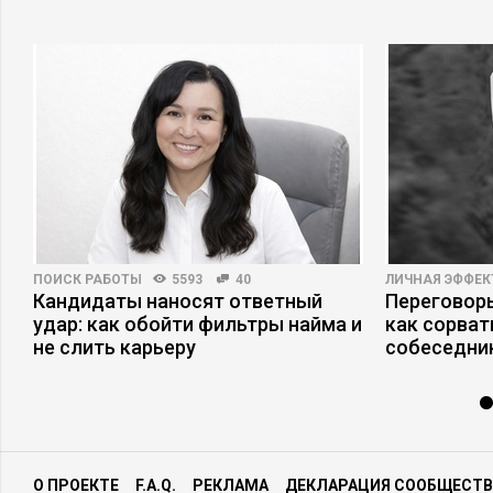
ПОИСК РАБОТЫ
5593
40
ЛИЧНАЯ ЭФФЕ
Кандидаты наносят ответный
Переговоры
удар: как обойти фильтры найма и
как сорват
не слить карьеру
собеседни
О ПРОЕКТЕ
F.A.Q.
РЕКЛАМА
ДЕКЛАРАЦИЯ СООБЩЕСТВ