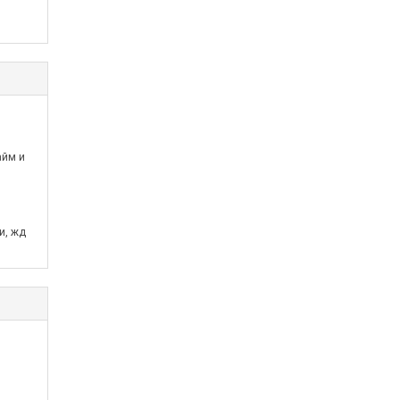
айм и
и, жд