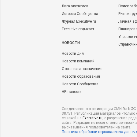
Лига экспертов
Поиск раб
История Сообщества
Рынок тру
Журнал Executive.ru
Личная эф
Executive отдыхает
Планирова
Управленч
НОВОСТИ
Справочн
Новости дня
Новости компаний
Отставки и назначения
Новости образования
Новости Сообщества
HR-новости
Свидетельство о регистрации СМИ Эл NФС 
38751. Републикация материалов - только 
ссылкой на
Executive.ru
, с разрешения ред
сайта. Редакция не несет ответственности 
высказывания пользователей на сайте.
Политика обработки персональных данны