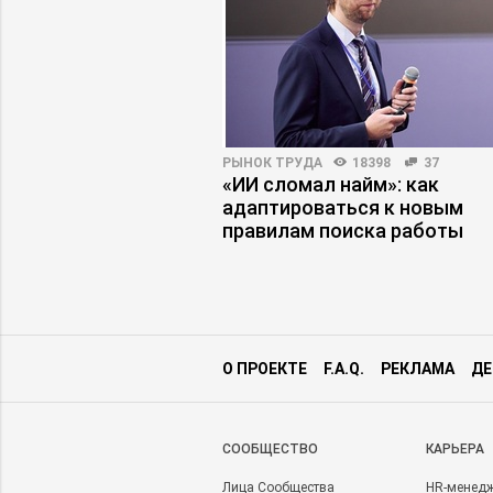
НОСТИ
4118
122
РЫНОК ТРУДА
18398
37
аутсорсинг, или Как
«ИИ сломал найм»: как
правленческая
адаптироваться к новым
правилам поиска работы
О ПРОЕКТЕ
F.A.Q.
РЕКЛАМА
ДЕ
CООБЩЕСТВО
КАРЬЕРА
Лица Сообщества
HR-менед