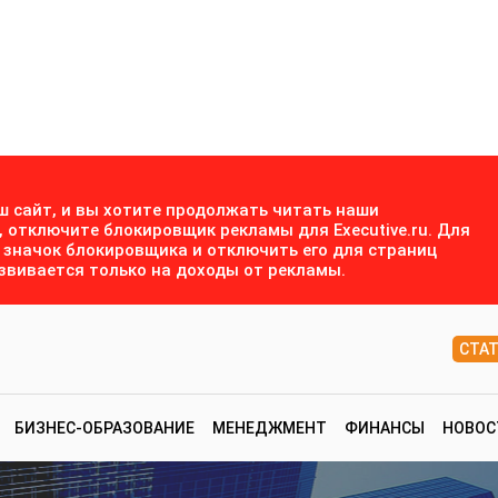
ш сайт, и вы хотите продолжать читать наши
, отключите блокировщик рекламы для Executive.ru. Для
а значок блокировщика и отключить его для страниц
азвивается только на доходы от рекламы.
СТА
БИЗНЕС-ОБРАЗОВАНИЕ
МЕНЕДЖМЕНТ
ФИНАНСЫ
НОВОС