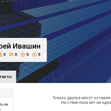
рей
Ивашин
0
0
0
0
такты
Только друзья могут оставля
На стене пока нет ни одн
ть на
,