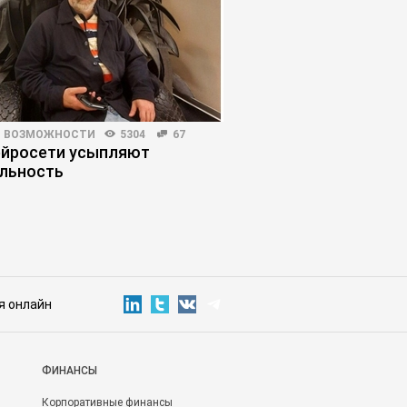
И ВОЗМОЖНОСТИ
5304
67
ПЛАНИРОВАНИЕ КАРЬЕРЫ
ейросети усыпляют
Как человек станов
льность
заложником найма
я онлайн
ФИНАНСЫ
Корпоративные финансы