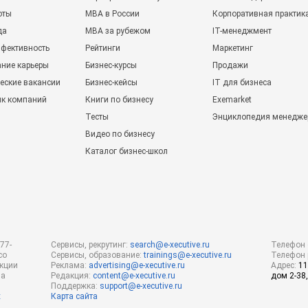
оты
MBA в России
Корпоративная практик
да
MBA за рубежом
IT-менеджмент
фективность
Рейтинги
Маркетинг
ние карьеры
Бизнес-курсы
Продажи
еские вакансии
Бизнес-кейсы
IT для бизнеса
ик компаний
Книги по бизнесу
Exemarket
Тесты
Энциклопедия менедже
Видео по бизнесу
Каталог бизнес-школ
77-
Сервисы, рекрутинг:
search@e-xecutive.ru
Телефон 
со
Сервисы, образование:
trainings@e-xecutive.ru
Телефон 
акции
Реклама:
advertising@e-xecutive.ru
Адрес:
11
за
Редакция:
content@e-xecutive.ru
дом 2-38,
Поддержка:
support@e-xecutive.ru
х
Карта сайта