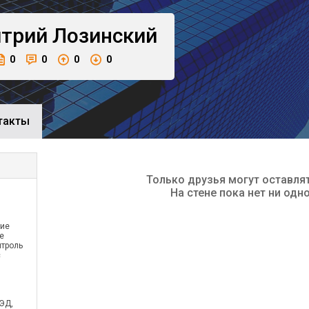
трий
Лозинский
0
0
0
0
такты
Только друзья могут оставля
На стене пока нет ни одн
ние
е
нтроль
с
ЭД,