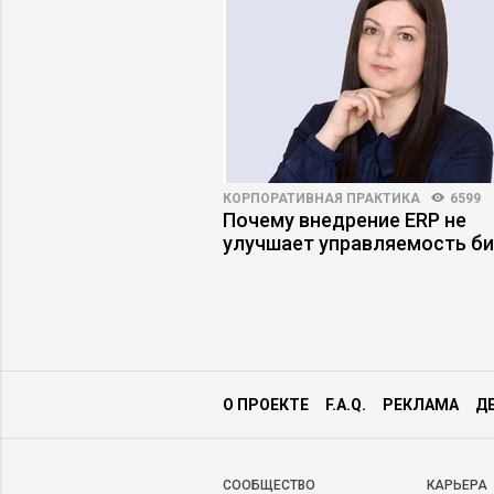
ПРАКТИКА
5326
71
КОРПОРАТИВНАЯ ПРАКТИКА
6599
ение ИИ не
Почему внедрение ERP не
 ожиданий: пять
улучшает управляемость би
ких ошибок
О ПРОЕКТЕ
F.A.Q.
РЕКЛАМА
Д
CООБЩЕСТВО
КАРЬЕРА