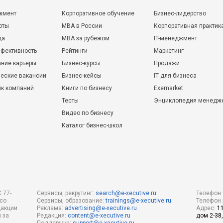
жмент
Корпоративное обучение
Бизнес-лидерство
оты
MBA в России
Корпоративная практик
да
MBA за рубежом
IT-менеджмент
фективность
Рейтинги
Маркетинг
ние карьеры
Бизнес-курсы
Продажи
еские вакансии
Бизнес-кейсы
IT для бизнеса
ик компаний
Книги по бизнесу
Exemarket
Тесты
Энциклопедия менедж
Видео по бизнесу
Каталог бизнес-школ
 77-
Сервисы, рекрутинг:
search@e-xecutive.ru
Телефон 
 со
Сервисы, образование:
trainings@e-xecutive.ru
Телефон 
дакции
Реклама:
advertising@e-xecutive.ru
Адрес:
1
 за
Редакция:
content@e-xecutive.ru
дом 2-38,