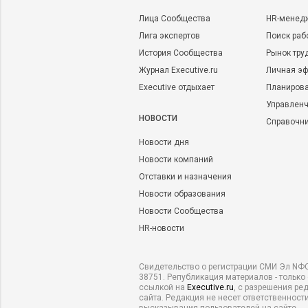
Лица Сообщества
HR-менед
Лига экспертов
Поиск раб
История Сообщества
Рынок тру
Журнал Executive.ru
Личная эф
Executive отдыхает
Планирова
Управленч
НОВОСТИ
Справочн
Новости дня
Новости компаний
Отставки и назначения
Новости образования
Новости Сообщества
HR-новости
Свидетельство о регистрации СМИ Эл NФС
38751. Републикация материалов - только
ссылкой на
Executive.ru
, с разрешения ре
сайта. Редакция не несет ответственности