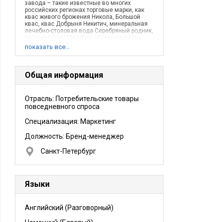
завода – такие известные во многих
российских регионах торговые марки, как
квас живого брожения Никола, Большой
квас, квас Добрыня Никитич, минеральная
лечебно-столовая вода Серебряный родник,
пивные марки Megabier, «Большое пиво»,
линейка пива: Бархатное, Золотое, Крепкое,
показать все…
Жигулевское.В настоящее время основным
направлением деятельности ОАО «Дека»
является производство натурального кваса
брожения.
Общая информация
Отрасль: Потребительские товары
повседневного спроса
Специализация: Маркетинг
Должность:
Бренд-менеджер
Санкт-Петербург
Языки
Английский
(Разговорный)