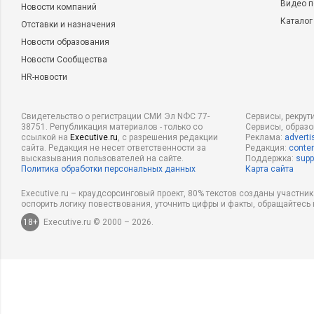
Видео п
Новости компаний
Каталог
Отставки и назначения
Новости образования
Новости Сообщества
HR-новости
Свидетельство о регистрации СМИ Эл NФС 77-
Сервисы, рекрут
38751. Републикация материалов - только со
Сервисы, образ
ссылкой на
Executive.ru
, с разрешения редакции
Реклама:
adverti
сайта. Редакция не несет ответственности за
Редакция:
conten
высказывания пользователей на сайте.
Поддержка:
supp
Политика обработки персональных данных
Карта сайта
Executive.ru – краудсорсинговый проект, 80% текстов созданы участни
оспорить логику повествования, уточнить цифры и факты, обращайтесь 
18+
Executive.ru © 2000 – 2026.