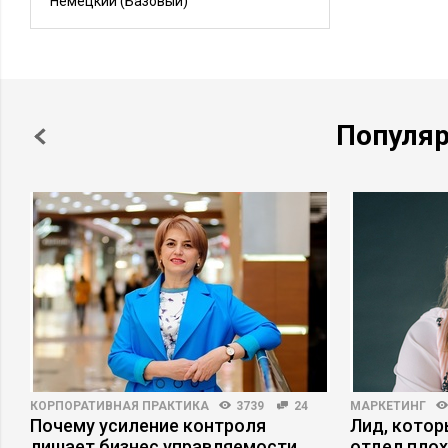
Немецкий
(Базовый)
Популя
КОРПОРАТИВНАЯ ПРАКТИКА
3739
24
МАРКЕТИНГ
ри
Почему усиление контроля
Лид, котор
лишает бизнес управляемости
отдел плох