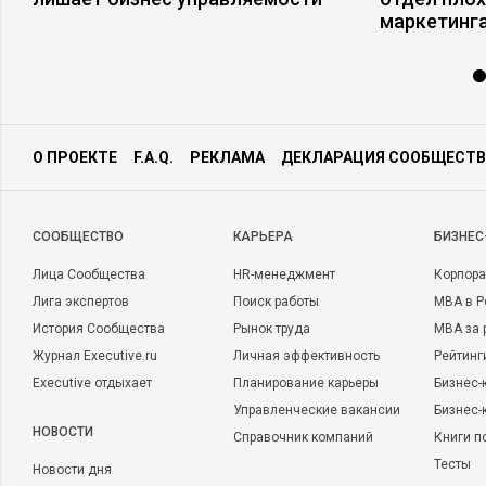
маркетинга
О ПРОЕКТЕ
F.A.Q.
РЕКЛАМА
ДЕКЛАРАЦИЯ СООБЩЕСТВ
CООБЩЕСТВО
КАРЬЕРА
БИЗНЕС
Лица Сообщества
HR-менеджмент
Корпора
Лига экспертов
Поиск работы
MBA в Р
История Сообщества
Рынок труда
MBA за 
Журнал Executive.ru
Личная эффективность
Рейтинг
Executive отдыхает
Планирование карьеры
Бизнес-
Управленческие вакансии
Бизнес-
НОВОСТИ
Справочник компаний
Книги п
Тесты
Новости дня