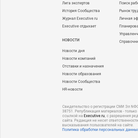
Лига экспертов
Поиск раб
История Сообщества
Рынок тру
Журнал Executive.ru
Личная эф
Executive отдыхает
Планирова
Управленч
НОВОСТИ
Справочн
Новости дня
Новости компаний
Отставки и назначения
Новости образования
Новости Сообщества
HR-новости
Свидетельство о регистрации СМИ Эл NФС
38751. Републикация материалов - только
ссылкой на
Executive.ru
, с разрешения ре
сайта. Редакция не несет ответственности
высказывания пользователей на сайте.
Политика обработки персональных данны