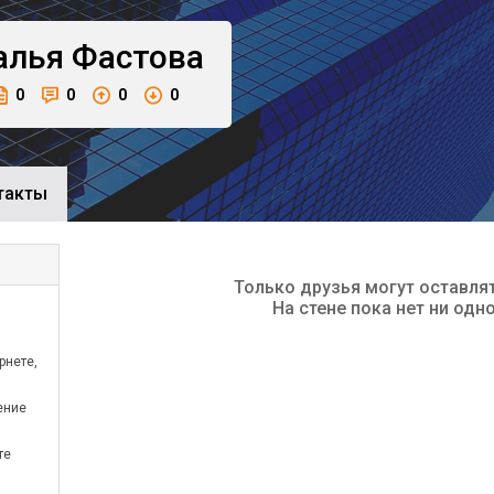
алья
Фастова
0
0
0
0
такты
Только друзья могут оставля
На стене пока нет ни одн
рнете,
ение
те