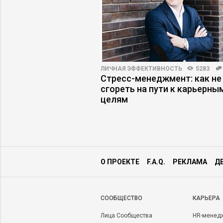
ВНОСТЬ
7411
54
ЛИЧНАЯ ЭФФЕКТИВНОСТЬ
5283
 стал слабостью, а
Стресс-менеджмент: как не
 дефектом
сгореть на пути к карьерны
целям
О ПРОЕКТЕ
F.A.Q.
РЕКЛАМА
Д
CООБЩЕСТВО
КАРЬЕРА
Лица Сообщества
HR-менед