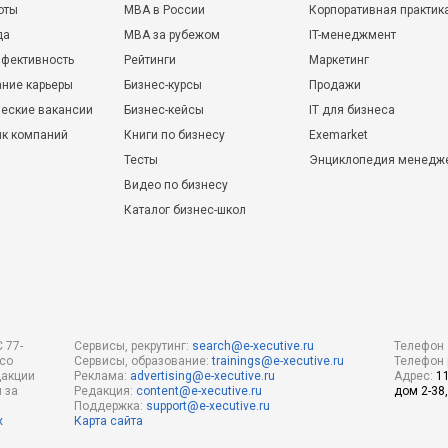
оты
MBA в России
Корпоративная практик
да
MBA за рубежом
IT-менеджмент
фективность
Рейтинги
Маркетинг
ние карьеры
Бизнес-курсы
Продажи
еские вакансии
Бизнес-кейсы
IT для бизнеса
ик компаний
Книги по бизнесу
Exemarket
Тесты
Энциклопедия менедж
Видео по бизнесу
Каталог бизнес-школ
 77-
Сервисы, рекрутинг:
search@e-xecutive.ru
Телефон 
 со
Сервисы, образование:
trainings@e-xecutive.ru
Телефон 
дакции
Реклама:
advertising@e-xecutive.ru
Адрес:
1
 за
Редакция:
content@e-xecutive.ru
дом 2-38,
Поддержка:
support@e-xecutive.ru
х
Карта сайта