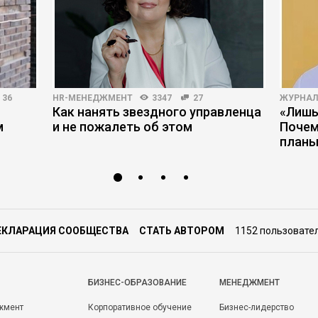
36
HR-МЕНЕДЖМЕНТ
3347
27
ЖУРНАЛ
Как нанять звездного управленца
«Лишь
м
и не пожалеть об этом
Почем
планы
ЕКЛАРАЦИЯ СООБЩЕСТВА
СТАТЬ АВТОРОМ
1152 пользовате
БИЗНЕС-ОБРАЗОВАНИЕ
МЕНЕДЖМЕНТ
жмент
Корпоративное обучение
Бизнес-лидерство