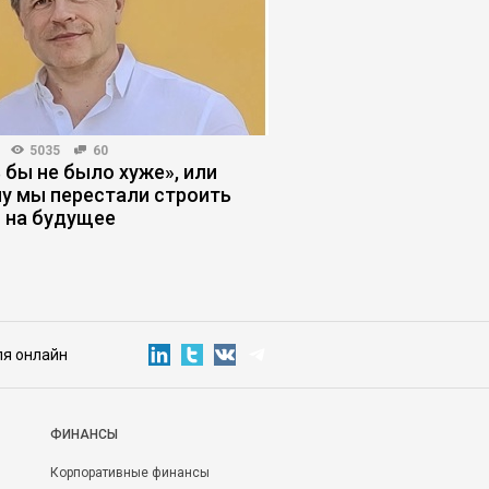
5035
60
КОРПОРАТИВНАЯ ПРАКТИКА
 бы не было хуже», или
Как остановить нек
у мы перестали строить
собственника, кото
 на будущее
компанию
ля онлайн
ФИНАНСЫ
Корпоративные финансы