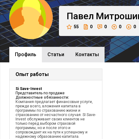
Павел
Митроши
55
0
0
0
0
Профиль
Cтатьи
Контакты
Опыт работы
Si Save-Invest
Представитель по продаже
Должностные обязанности:
Компания предлагает финансовые услуги,
прежде всего, вложения капитала в
программы по страхованию жизни и
страхованию от несчастного случая. SI Save-
Invest обслуживает своих клиентов не
только перед выбором страховой
программы, но и после этого и
сопровождает их на пути к успешному и
надежному образованию капитала.