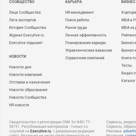
CООБЩЕСТВО
КАРЬЕРА
БИЗНЕС
Лица Сообщества
HR-менеджмент
Корпора
Лига экспертов
Поиск работы
MBA в Р
История Сообщества
Рынок труда
MBA за 
Журнал Executive.ru
Личная эффективность
Рейтинг
Executive отдыхает
Планирование карьеры
Бизнес-
Управленческие вакансии
Бизнес-
НОВОСТИ
Справочник компаний
Книги п
Тесты
Новости дня
Видео п
Новости компаний
Каталог
Отставки и назначения
Новости образования
Новости Сообщества
HR-новости
Свидетельство о регистрации СМИ Эл NФС 77-
Сервисы, рекрут
38751. Републикация материалов - только со
Сервисы, образ
ссылкой на
Executive.ru
, с разрешения редакции
Реклама:
adverti
сайта. Редакция не несет ответственности за
Редакция:
conten