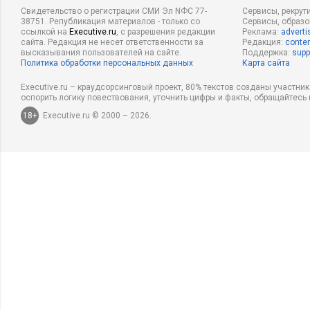
Свидетельство о регистрации СМИ Эл NФС 77-
Сервисы, рекрут
38751. Републикация материалов - только со
Сервисы, образ
ссылкой на
Executive.ru
, с разрешения редакции
Реклама:
adverti
сайта. Редакция не несет ответственности за
Редакция:
conten
высказывания пользователей на сайте.
Поддержка:
supp
Политика обработки персональных данных
Карта сайта
Executive.ru – краудсорсинговый проект, 80% текстов созданы участни
оспорить логику повествования, уточнить цифры и факты, обращайтесь 
18+
Executive.ru © 2000 – 2026.