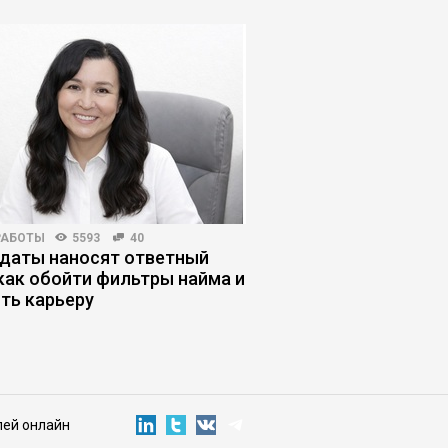
РАБОТЫ
5593
40
EXECUTIVE MARKET
8695
даты наносят ответный
Как выйти на рынок 
 как обойти фильтры найма и
возможности и барь
ить карьеру
лей онлайн