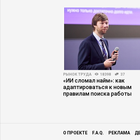
ВНОСТЬ
120556
187
РЫНОК ТРУДА
18398
37
в информационной
«ИИ сломал найм»: как
адаптироваться к новым
правилам поиска работы
О ПРОЕКТЕ
F.A.Q.
РЕКЛАМА
Д