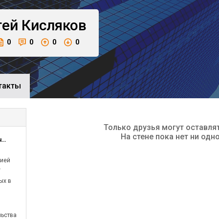
гей
Кисляков
0
0
0
0
такты
Только друзья могут оставля
На стене пока нет ни одн
ОО Российско-Алжирское сотрудничество
цией
.
ых в
льства