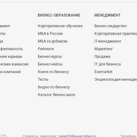
БИЗНЕС-ОБРАЗОВАНИЕ
МЕНЕДЖМЕНТ
жмент
Корпоративное обучение
Бизнес-лидерство
оты
MBA в России
Корпоративная практик
да
MBA за рубежом
IT-менеджмент
фективность
Рейтинги
Маркетинг
ние карьеры
Бизнес-курсы
Продажи
еские вакансии
Бизнес-кейсы
IT для бизнеса
ик компаний
Книги по бизнесу
Exemarket
Тесты
Энциклопедия менедж
Видео по бизнесу
Каталог бизнес-школ
 77-
Сервисы, рекрутинг:
search@e-xecutive.ru
Телефон 