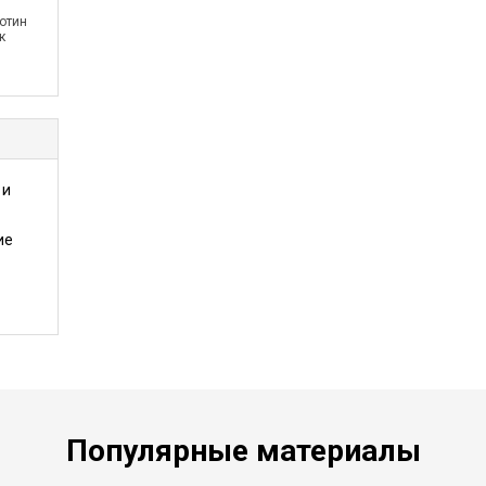
отин
к
 и
ие
Популярные материалы