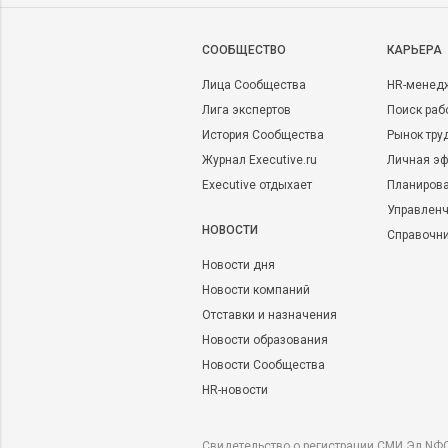
CООБЩЕСТВО
КАРЬЕРА
Лица Сообщества
HR-менед
Лига экспертов
Поиск раб
История Сообщества
Рынок тру
Журнал Executive.ru
Личная эф
Executive отдыхает
Планирова
Управленч
НОВОСТИ
Справочн
Новости дня
Новости компаний
Отставки и назначения
Новости образования
Новости Сообщества
HR-новости
Свидетельство о регистрации СМИ Эл NФС