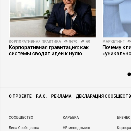
КОРПОРАТИВНАЯ ПРАКТИКА
8670
60
МАРКЕТИНГ
Корпоративная гравитация: как
Почему кли
системы сводят идеи к нулю
«уникально
О ПРОЕКТЕ
F.A.Q.
РЕКЛАМА
ДЕКЛАРАЦИЯ СООБЩЕСТВ
CООБЩЕСТВО
КАРЬЕРА
БИЗНЕС
Лица Сообщества
HR-менеджмент
Корпора