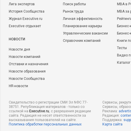
Лига экспертов
Поиск работы
MBA в Р
История Сообщества
Рынок труда
MBA за 
Журнал Executive.ru
Личная эффективность
Рейтинг
Executive отдыхает
Планирование карьеры
Бизнес-
Управленческие вакансии
Бизнес-
НОВОСТИ
Справочник компаний
Книги п
Тесты
Новости дня
Видео п
Новости компаний
Каталог
Отставки и назначения
Новости образования
Новости Сообщества
HR-новости
Свидетельство о регистрации СМИ Эл NФС 77-
Сервисы, рекрут
38751. Републикация материалов - только со
Сервисы, образ
ссылкой на
Executive.ru
, с разрешения редакции
Реклама:
adverti
сайта. Редакция не несет ответственности за
Редакция:
conten
высказывания пользователей на сайте.
Поддержка:
supp
Политика обработки персональных данных
Карта сайта