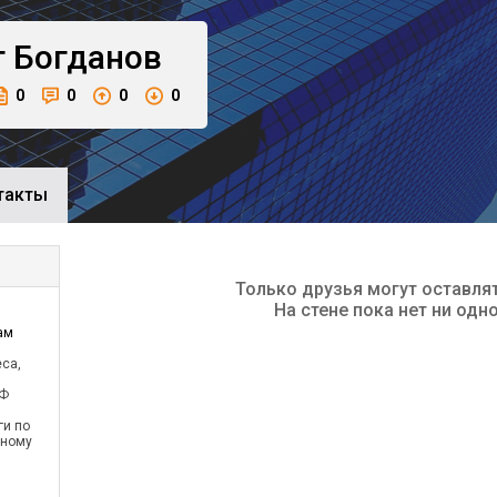
г
Богданов
0
0
0
0
такты
Только друзья могут оставля
На стене пока нет ни одн
ам
еса,
Ф
ги по
сному