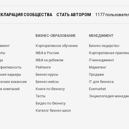
ЕКЛАРАЦИЯ СООБЩЕСТВА
СТАТЬ АВТОРОМ
1177 пользовате
БИЗНЕС-ОБРАЗОВАНИЕ
МЕНЕДЖМЕНТ
жмент
Корпоративное обучение
Бизнес-лидерство
оты
MBA в России
Корпоративная практик
да
MBA за рубежом
IT-менеджмент
фективность
Рейтинги
Маркетинг
ние карьеры
Бизнес-курсы
Продажи
еские вакансии
Бизнес-кейсы
IT для бизнеса
ик компаний
Книги по бизнесу
Exemarket
Тесты
Энциклопедия менедж
Видео по бизнесу
Каталог бизнес-школ