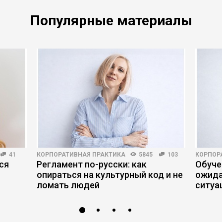
Популярные материалы
41
КОРПОРАТИВНАЯ ПРАКТИКА
5845
103
КОРПОР
ся
Регламент по-русски: как
Обуче
опираться на культурный код и не
ожида
ломать людей
ситуа