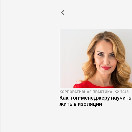
ВО
3512
74
КОРПОРАТИВНАЯ ПРАКТИКА
7048
емиурги: как сменить
Как топ-менеджеру научить
ения без ущерба
жить в изоляции