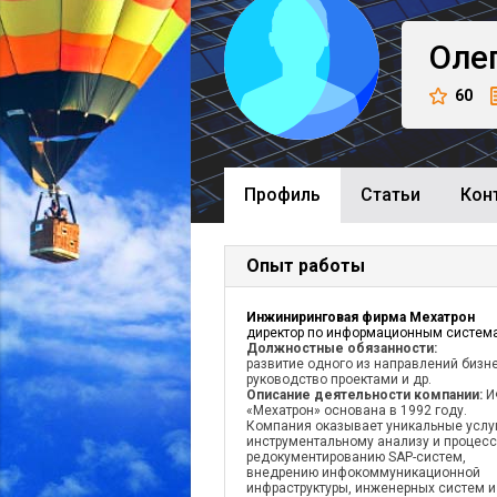
Оле
60
Профиль
Cтатьи
Кон
Опыт работы
Инжиниринговая фирма Мехатрон
директор по информационным систем
Должностные обязанности:
развитие одного из направлений бизн
руководство проектами и др.
Описание деятельности компании:
И
«Мехатрон» основана в 1992 году.
Компания оказывает уникальные услу
инструментальному анализу и процес
редокументированию SAP-систем,
внедрению инфокоммуникационной
инфраструктуры, инженерных систем и