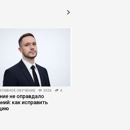
АТИВНОЕ ОБУЧЕНИЕ
5526
4
ПОИСК РАБОТЫ
20463
ние не оправдало
Как работодатели с
ний: как исправить
опытных кандидато
цию