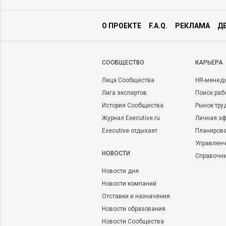
О ПРОЕКТЕ
F.A.Q.
РЕКЛАМА
Д
CООБЩЕСТВО
КАРЬЕРА
Лица Сообщества
HR-менед
Лига экспертов
Поиск раб
История Сообщества
Рынок тру
Журнал Executive.ru
Личная эф
Executive отдыхает
Планирова
Управленч
НОВОСТИ
Справочн
Новости дня
Новости компаний
Отставки и назначения
Новости образования
Новости Сообщества