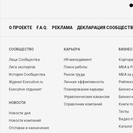
О ПРОЕКТЕ
F.A.Q.
РЕКЛАМА
ДЕКЛАРАЦИЯ СООБЩЕСТВ
CООБЩЕСТВО
КАРЬЕРА
БИЗНЕС
Лица Сообщества
HR-менеджмент
Корпора
Лига экспертов
Поиск работы
MBA в Р
История Сообщества
Рынок труда
MBA за 
Журнал Executive.ru
Личная эффективность
Рейтинг
Executive отдыхает
Планирование карьеры
Бизнес-
Управленческие вакансии
Бизнес-
НОВОСТИ
Справочник компаний
Книги п
Тесты
Новости дня
Видео п
Новости компаний
Каталог
Отставки и назначения