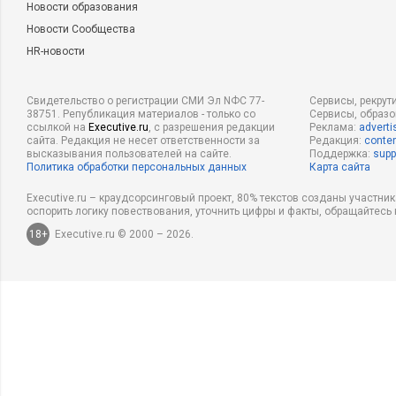
Новости образования
Новости Сообщества
HR-новости
Свидетельство о регистрации СМИ Эл NФС 77-
Сервисы, рекрут
38751. Републикация материалов - только со
Сервисы, образ
ссылкой на
Executive.ru
, с разрешения редакции
Реклама:
adverti
сайта. Редакция не несет ответственности за
Редакция:
conten
высказывания пользователей на сайте.
Поддержка:
supp
Политика обработки персональных данных
Карта сайта
Executive.ru – краудсорсинговый проект, 80% текстов созданы участни
оспорить логику повествования, уточнить цифры и факты, обращайтесь 
18+
Executive.ru © 2000 – 2026.