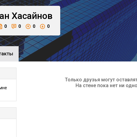
ан
Хасайнов
0
0
0
0
такты
Только друзья могут оставля
На стене пока нет ни одн
 мне