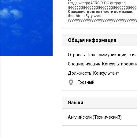
труда.wregrgAERG R QG qrrgrgrgg
gggggggggggggggggggggggggggggggg
Описание деятельности компании:
thsrthtrsh 5yty wyst
yyyyyyyyyyyyyyyyyyyyyyyyyyyyyyyyyyyyy
Общая информация
Отрасль: Телекоммуникации, свя
Специализация: Консультирован
Должность:
Консультант
Грозный
Языки
Английский
(Технический)