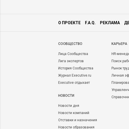
О ПРОЕКТЕ
F.A.Q.
РЕКЛАМА
Д
CООБЩЕСТВО
КАРЬЕРА
Лица Сообщества
HR-менед
Лига экспертов
Поиск раб
История Сообщества
Рынок тру
Журнал Executive.ru
Личная эф
Executive отдыхает
Планирова
Управленч
НОВОСТИ
Справочн
Новости дня
Новости компаний
Отставки и назначения
Новости образования