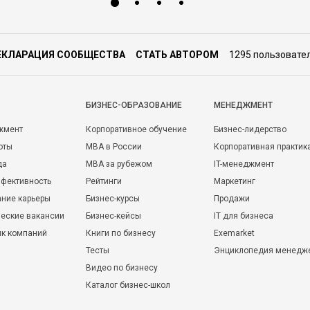
ЕКЛАРАЦИЯ СООБЩЕСТВА
СТАТЬ АВТОРОМ
1295 пользовате
БИЗНЕС-ОБРАЗОВАНИЕ
МЕНЕДЖМЕНТ
жмент
Корпоративное обучение
Бизнес-лидерство
оты
MBA в России
Корпоративная практик
да
MBA за рубежом
IT-менеджмент
фективность
Рейтинги
Маркетинг
ние карьеры
Бизнес-курсы
Продажи
еские вакансии
Бизнес-кейсы
IT для бизнеса
ик компаний
Книги по бизнесу
Exemarket
Тесты
Энциклопедия менедж
Видео по бизнесу
Каталог бизнес-школ