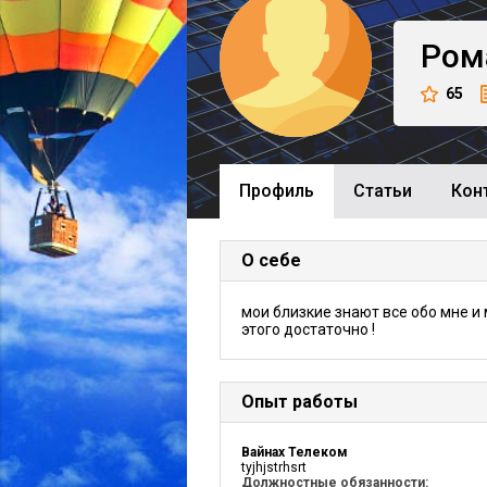
Ром
65
Профиль
Cтатьи
Кон
О себе
мои близкие знают все обо мне и
этого достаточно !
Опыт работы
Вайнах Телеком
tyjhjstrhsrt
Должностные обязанности: