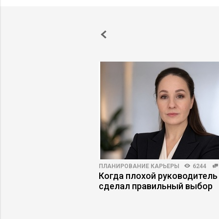
ПРАКТИКА
6170
60
ПЛАНИРОВАНИЕ КАРЬЕРЫ
6244
езаменимых: как
Когда плохой руководитель
ротивление команды
сделал правильный выбор