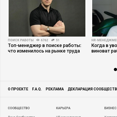
ПОИСК РАБОТЫ
6762
51
HR-МЕНЕДЖМЕ
Топ-менеджер в поиске работы:
Когда в ув
что изменилось на рынке труда
виноват р
О ПРОЕКТЕ
F.A.Q.
РЕКЛАМА
ДЕКЛАРАЦИЯ СООБЩЕСТВ
CООБЩЕСТВО
КАРЬЕРА
БИЗНЕС