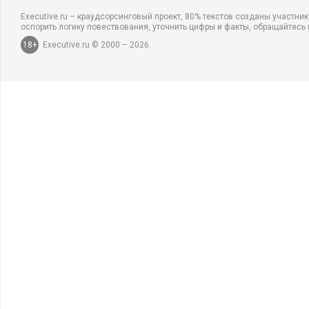
Executive.ru – краудсорсинговый проект, 80% текстов созданы участни
оспорить логику повествования, уточнить цифры и факты, обращайтесь 
18+
Executive.ru © 2000 – 2026.