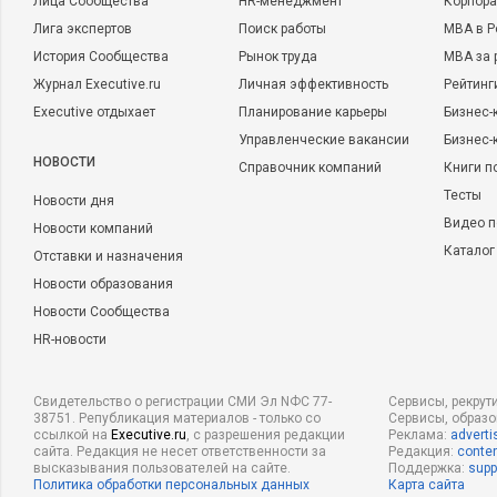
Лица Сообщества
HR-менеджмент
Корпора
Лига экспертов
Поиск работы
MBA в Р
История Сообщества
Рынок труда
MBA за 
Журнал Executive.ru
Личная эффективность
Рейтинг
Executive отдыхает
Планирование карьеры
Бизнес-
Управленческие вакансии
Бизнес-
НОВОСТИ
Справочник компаний
Книги п
Тесты
Новости дня
Видео п
Новости компаний
Каталог
Отставки и назначения
Новости образования
Новости Сообщества
HR-новости
Свидетельство о регистрации СМИ Эл NФС 77-
Сервисы, рекрут
38751. Републикация материалов - только со
Сервисы, образ
ссылкой на
Executive.ru
, с разрешения редакции
Реклама:
adverti
сайта. Редакция не несет ответственности за
Редакция:
conten
высказывания пользователей на сайте.
Поддержка:
supp
Политика обработки персональных данных
Карта сайта