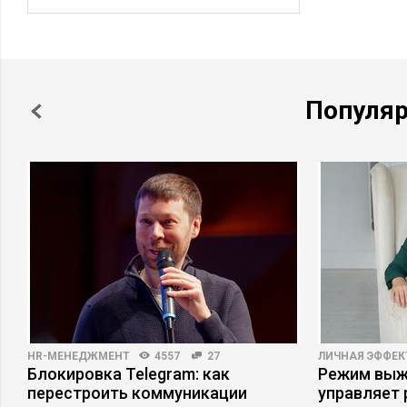
рекламных акций позволит взаимовыгодно
сотрудничать.
Популя
HR-МЕНЕДЖМЕНТ
4557
27
ЛИЧНАЯ ЭФФЕ
Блокировка Telegram: как
Режим выжи
перестроить коммуникации
управляет