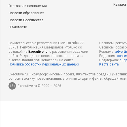
Каталог
Отставки и назначения
Новости образования
Новости Сообщества
HR-новости
Свидетельство о регистрации СМИ Эл NФС 77-
Сервисы, рекрут
38751. Републикация материалов - только со
Сервисы, образ
ссылкой на
Executive.ru
, с разрешения редакции
Реклама:
adverti
сайта. Редакция не несет ответственности за
Редакция:
conten
высказывания пользователей на сайте.
Поддержка:
supp
Политика обработки персональных данных
Карта сайта
Executive.ru – краудсорсинговый проект, 80% текстов созданы участни
оспорить логику повествования, уточнить цифры и факты, обращайтесь 
18+
Executive.ru © 2000 – 2026.