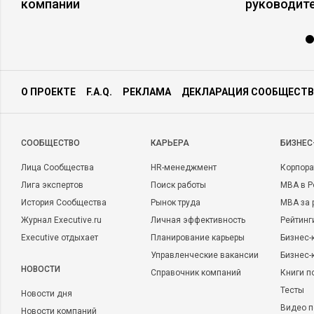
компании
руководит
О ПРОЕКТЕ
F.A.Q.
РЕКЛАМА
ДЕКЛАРАЦИЯ СООБЩЕСТВ
CООБЩЕСТВО
КАРЬЕРА
БИЗНЕС
Лица Сообщества
HR-менеджмент
Корпора
Лига экспертов
Поиск работы
MBA в Р
История Сообщества
Рынок труда
MBA за 
Журнал Executive.ru
Личная эффективность
Рейтинг
Executive отдыхает
Планирование карьеры
Бизнес-
Управленческие вакансии
Бизнес-
НОВОСТИ
Справочник компаний
Книги п
Тесты
Новости дня
Видео п
Новости компаний