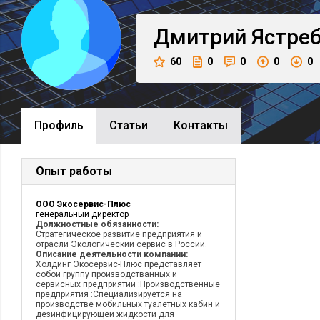
Дмитрий
Ястре
60
0
0
0
0
Профиль
Cтатьи
Контакты
Опыт работы
ООО Экосервис-Плюс
генеральный директор
Должностные обязанности:
Стратегическое развитие предприятия и
отрасли Экологический сервис в России.
Описание деятельности компании:
Холдинг Экосервис-Плюс представляет
собой группу производстванных и
сервисных предприятий :Производственные
предприятия :Специализируется на
производстве мобильных туалетных кабин и
дезинфицирующей жидкости для