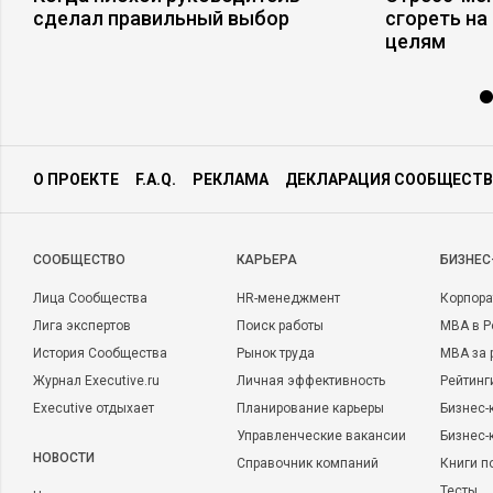
сделал правильный выбор
сгореть на
целям
О ПРОЕКТЕ
F.A.Q.
РЕКЛАМА
ДЕКЛАРАЦИЯ СООБЩЕСТВ
CООБЩЕСТВО
КАРЬЕРА
БИЗНЕС
Лица Сообщества
HR-менеджмент
Корпора
Лига экспертов
Поиск работы
MBA в Р
История Сообщества
Рынок труда
MBA за 
Журнал Executive.ru
Личная эффективность
Рейтинг
Executive отдыхает
Планирование карьеры
Бизнес-
Управленческие вакансии
Бизнес-
НОВОСТИ
Справочник компаний
Книги п
Тесты