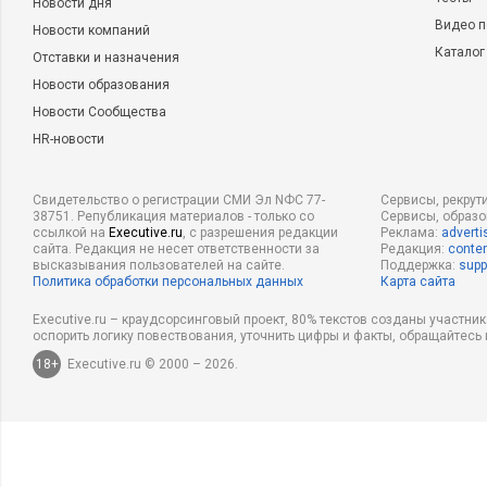
Новости дня
Видео п
Новости компаний
Каталог
Отставки и назначения
Новости образования
Новости Сообщества
HR-новости
Свидетельство о регистрации СМИ Эл NФС 77-
Сервисы, рекрут
38751. Републикация материалов - только со
Сервисы, образ
ссылкой на
Executive.ru
, с разрешения редакции
Реклама:
adverti
сайта. Редакция не несет ответственности за
Редакция:
conten
высказывания пользователей на сайте.
Поддержка:
supp
Политика обработки персональных данных
Карта сайта
Executive.ru – краудсорсинговый проект, 80% текстов созданы участни
оспорить логику повествования, уточнить цифры и факты, обращайтесь 
18+
Executive.ru © 2000 – 2026.