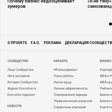
Почему бизнес недооценивает
«Я не тяну
зумеров
самозванц
О ПРОЕКТЕ
F.A.Q.
РЕКЛАМА
ДЕКЛАРАЦИЯ СООБЩЕСТВ
CООБЩЕСТВО
КАРЬЕРА
БИЗНЕС
Лица Сообщества
HR-менеджмент
Корпора
Лига экспертов
Поиск работы
MBA в Р
История Сообщества
Рынок труда
MBA за 
Журнал Executive.ru
Личная эффективность
Рейтинг
Executive отдыхает
Планирование карьеры
Бизнес-
Управленческие вакансии
Бизнес-
НОВОСТИ
Справочник компаний
Книги п