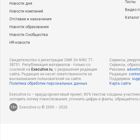
Тесты
Новости дня
Видео п
Новости компаний
Каталог
Отставки и назначения
Новости образования
Новости Сообщества
HR-новости
Свидетельство о регистрации СМИ Эл NФС 77-
Сервисы, рекрут
38751. Републикация материалов - только со
Сервисы, образ
ссылкой на
Executive.ru
, с разрешения редакции
Реклама:
adverti
сайта. Редакция не несет ответственности за
Редакция:
conten
высказывания пользователей на сайте.
Поддержка:
supp
Политика обработки персональных данных
Карта сайта
Executive.ru – краудсорсинговый проект, 80% текстов созданы участни
оспорить логику повествования, уточнить цифры и факты, обращайтесь 
18+
Executive.ru © 2000 – 2026.