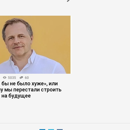
5035
60
КОРПОРАТИВНАЯ ПРАКТИКА
 бы не было хуже», или
Почему усиление ко
у мы перестали строить
лишает бизнес упра
 на будущее