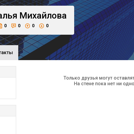
алья
Михайлова
0
0
0
0
такты
Только друзья могут оставля
На стене пока нет ни одн