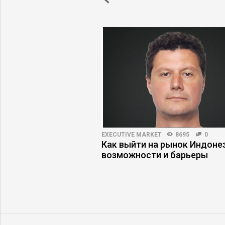
3735
20
EXECUTIVE MARKET
8695
0
ть на работу людей,
Как выйти на рынок Индонез
дражают
возможности и барьеры