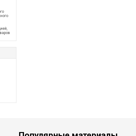
ого
жного
ией,
оваров
Популярные материалы