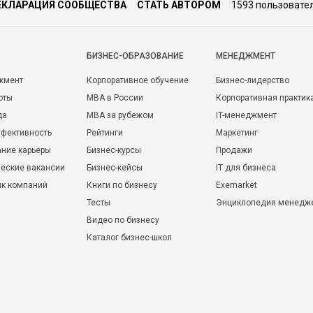
ЕКЛАРАЦИЯ СООБЩЕСТВА
СТАТЬ АВТОРОМ
1593 пользовате
БИЗНЕС-ОБРАЗОВАНИЕ
МЕНЕДЖМЕНТ
жмент
Корпоративное обучение
Бизнес-лидерство
оты
MBA в России
Корпоративная практик
да
MBA за рубежом
IT-менеджмент
фективность
Рейтинги
Маркетинг
ние карьеры
Бизнес-курсы
Продажи
еские вакансии
Бизнес-кейсы
IT для бизнеса
ик компаний
Книги по бизнесу
Exemarket
Тесты
Энциклопедия менедж
Видео по бизнесу
Каталог бизнес-школ