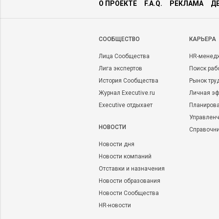
О ПРОЕКТЕ
F.A.Q.
РЕКЛАМА
Д
CООБЩЕСТВО
КАРЬЕРА
Лица Сообщества
HR-менед
Лига экспертов
Поиск раб
История Сообщества
Рынок тру
Журнал Executive.ru
Личная эф
Executive отдыхает
Планирова
Управленч
НОВОСТИ
Справочн
Новости дня
Новости компаний
Отставки и назначения
Новости образования
Новости Сообщества
HR-новости