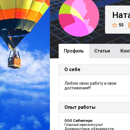
Нат
55
Профиль
Cтатьи
Кон
О себе
Люблю свою работу и свои
достижения!!!
Опыт работы
ООО Сибинтерн
Главный юрисконсульт
Должностные обязанности: