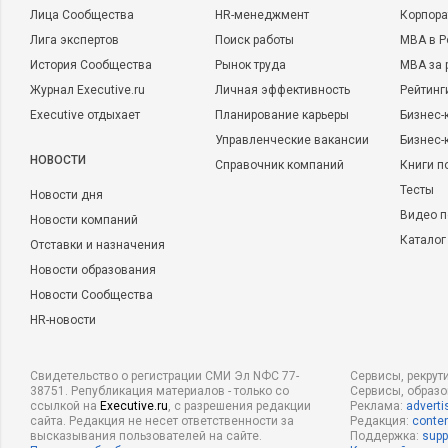
Лица Сообщества
HR-менеджмент
Корпора
Лига экспертов
Поиск работы
MBA в Р
История Сообщества
Рынок труда
MBA за 
Журнал Executive.ru
Личная эффективность
Рейтинг
Executive отдыхает
Планирование карьеры
Бизнес-
Управленческие вакансии
Бизнес-
НОВОСТИ
Справочник компаний
Книги п
Тесты
Новости дня
Видео п
Новости компаний
Каталог
Отставки и назначения
Новости образования
Новости Сообщества
HR-новости
Свидетельство о регистрации СМИ Эл NФС 77-
Сервисы, рекрут
38751. Републикация материалов - только со
Сервисы, образ
ссылкой на
Executive.ru
, с разрешения редакции
Реклама:
adverti
сайта. Редакция не несет ответственности за
Редакция:
conten
высказывания пользователей на сайте.
Поддержка:
supp