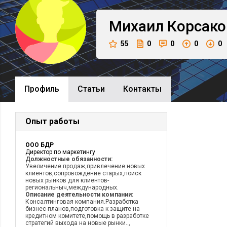
Михаил
Корсако
55
0
0
0
0
Профиль
Cтатьи
Контакты
Опыт работы
ООО БДР
Директор по маркетингу
Должностные обязанности:
Увеличение продаж,привлечение новых
клиентов,сопровождение старых,поиск
новых рынков для клиентов-
региональныч,международных.
Описание деятельности компании:
Консалтинговая компания.Разработка
бизнес-планов,подготовка к защите на
кредитном комитете,помощь в разработке
стратегий выхода на новые рынки..,