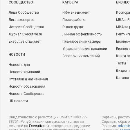
CООБЩЕСТВО
КАРЬЕРА
БИЗНЕС
Лица Сообщества
HR-менеджмент
Корпора
Лига экспертов
Поиск работы
MBA в Р
История Сообщества
Рынок труда
MBA за 
Журнал Executive.ru
Личная эффективность
Рейтинг
Executive отдыхает
Планирование карьеры
Бизнес-
Управленческие вакансии
Бизнес-
НОВОСТИ
Справочник компаний
Книги п
Тесты
Новости дня
Видео п
Новости компаний
Каталог
Отставки и назначения
Новости образования
Новости Сообщества
HR-новости
Свидетельство о регистрации СМИ Эл NФС 77-
Сервисы, рекрут
38751. Републикация материалов - только со
Сервисы, образ
ссылкой на
Executive.ru
, с разрешения редакции
Реклама:
adverti