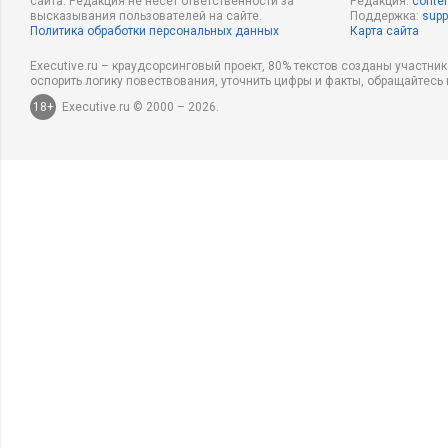
сайта. Редакция не несет ответственности за
Редакция:
conten
высказывания пользователей на сайте.
Поддержка:
supp
Политика обработки персональных данных
Карта сайта
Executive.ru – краудсорсинговый проект, 80% текстов созданы участни
оспорить логику повествования, уточнить цифры и факты, обращайтесь 
18+
Executive.ru © 2000 – 2026.