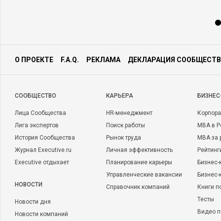
О ПРОЕКТЕ
F.A.Q.
РЕКЛАМА
ДЕКЛАРАЦИЯ СООБЩЕСТВ
CООБЩЕСТВО
КАРЬЕРА
БИЗНЕС
Лица Сообщества
HR-менеджмент
Корпора
Лига экспертов
Поиск работы
MBA в Р
История Сообщества
Рынок труда
MBA за 
Журнал Executive.ru
Личная эффективность
Рейтинг
Executive отдыхает
Планирование карьеры
Бизнес-
Управленческие вакансии
Бизнес-
НОВОСТИ
Справочник компаний
Книги п
Тесты
Новости дня
Видео п
Новости компаний