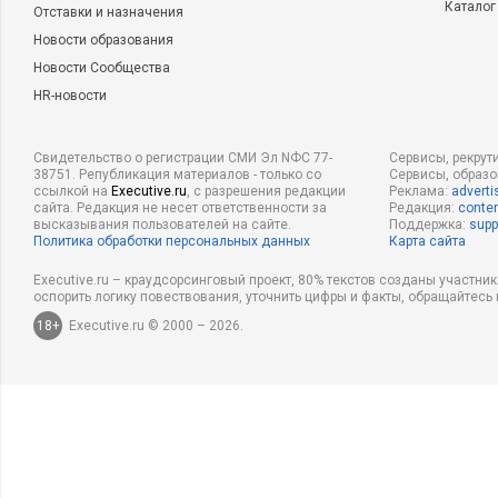
Каталог
Отставки и назначения
Новости образования
Новости Сообщества
HR-новости
Свидетельство о регистрации СМИ Эл NФС 77-
Сервисы, рекрут
38751. Републикация материалов - только со
Сервисы, образ
ссылкой на
Executive.ru
, с разрешения редакции
Реклама:
adverti
сайта. Редакция не несет ответственности за
Редакция:
conten
высказывания пользователей на сайте.
Поддержка:
supp
Политика обработки персональных данных
Карта сайта
Executive.ru – краудсорсинговый проект, 80% текстов созданы участни
оспорить логику повествования, уточнить цифры и факты, обращайтесь 
18+
Executive.ru © 2000 – 2026.