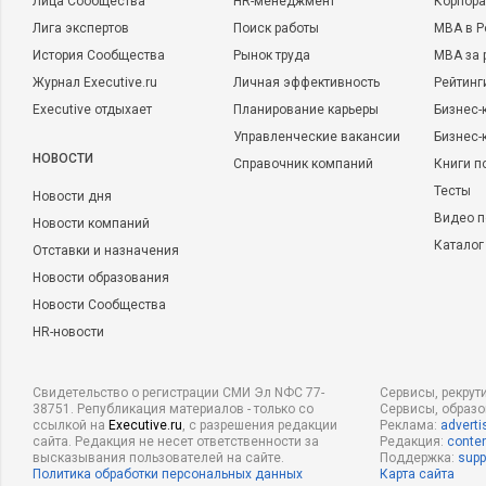
Лица Сообщества
HR-менеджмент
Корпора
Лига экспертов
Поиск работы
MBA в Р
История Сообщества
Рынок труда
MBA за 
Журнал Executive.ru
Личная эффективность
Рейтинг
Executive отдыхает
Планирование карьеры
Бизнес-
Управленческие вакансии
Бизнес-
НОВОСТИ
Справочник компаний
Книги п
Тесты
Новости дня
Видео п
Новости компаний
Каталог
Отставки и назначения
Новости образования
Новости Сообщества
HR-новости
Свидетельство о регистрации СМИ Эл NФС 77-
Сервисы, рекрут
38751. Републикация материалов - только со
Сервисы, образ
ссылкой на
Executive.ru
, с разрешения редакции
Реклама:
adverti
сайта. Редакция не несет ответственности за
Редакция:
conten
высказывания пользователей на сайте.
Поддержка:
supp
Политика обработки персональных данных
Карта сайта