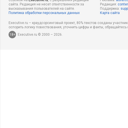
ссылкой на
Executive.ru
, с разрешения редакции
Реклама:
adverti
сайта. Редакция не несет ответственности за
Редакция:
conten
высказывания пользователей на сайте.
Поддержка:
supp
Политика обработки персональных данных
Карта сайта
Executive.ru – краудсорсинговый проект, 80% текстов созданы участни
оспорить логику повествования, уточнить цифры и факты, обращайтесь 
18+
Executive.ru © 2000 – 2026.