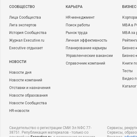
CООБЩЕСТВО
КАРЬЕРА
БИЗНЕС
Лица Сообщества
HR-менеджмент
Корпора
Лига экспертов
Поиск работы
MBA в Р
История Сообщества
Рынок труда
MBA за 
Журнал Executive.ru
Личная эффективность
Рейтинг
Executive отдыхает
Планирование карьеры
Бизнес-
Управленческие вакансии
Бизнес-
НОВОСТИ
Справочник компаний
Книги п
Тесты
Новости дня
Видео п
Новости компаний
Каталог
Отставки и назначения
Новости образования
Новости Сообщества
HR-новости
Свидетельство о регистрации СМИ Эл NФС 77-
Сервисы, рекрут
38751. Републикация материалов - только со
Сервисы, образ