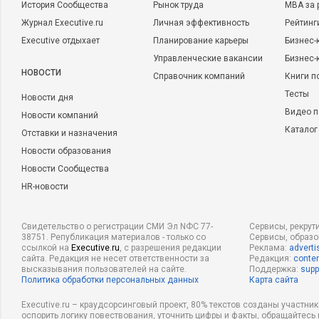
История Сообщества
Рынок труда
MBA за 
Журнал Executive.ru
Личная эффективность
Рейтинг
Executive отдыхает
Планирование карьеры
Бизнес-
Управленческие вакансии
Бизнес-
НОВОСТИ
Справочник компаний
Книги п
Тесты
Новости дня
Видео п
Новости компаний
Каталог
Отставки и назначения
Новости образования
Новости Сообщества
HR-новости
Свидетельство о регистрации СМИ Эл NФС 77-
Сервисы, рекрут
38751. Републикация материалов - только со
Сервисы, образ
ссылкой на
Executive.ru
, с разрешения редакции
Реклама:
adverti
сайта. Редакция не несет ответственности за
Редакция:
conten
высказывания пользователей на сайте.
Поддержка:
supp
Политика обработки персональных данных
Карта сайта
Executive.ru – краудсорсинговый проект, 80% текстов созданы участни
оспорить логику повествования, уточнить цифры и факты, обращайтесь 