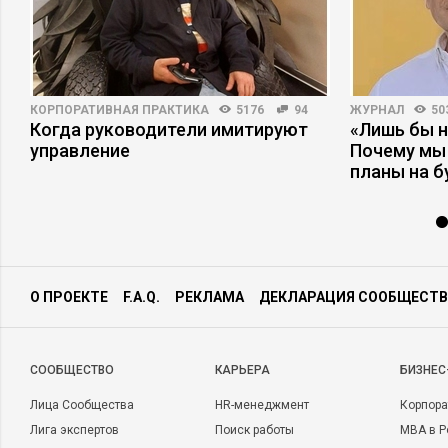
КОРПОРАТИВНАЯ ПРАКТИКА
5176
94
ЖУРНАЛ
50
Когда руководители имитируют
«Лишь бы н
управление
Почему мы
планы на 
О ПРОЕКТЕ
F.A.Q.
РЕКЛАМА
ДЕКЛАРАЦИЯ СООБЩЕСТВ
CООБЩЕСТВО
КАРЬЕРА
БИЗНЕС
Лица Сообщества
HR-менеджмент
Корпора
Лига экспертов
Поиск работы
MBA в Р