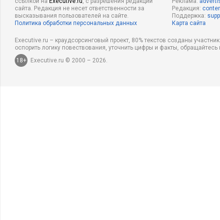
ссылкой на
Executive.ru
, с разрешения редакции
Реклама:
adverti
сайта. Редакция не несет ответственности за
Редакция:
conten
высказывания пользователей на сайте.
Поддержка:
supp
Политика обработки персональных данных
Карта сайта
Executive.ru – краудсорсинговый проект, 80% текстов созданы участни
оспорить логику повествования, уточнить цифры и факты, обращайтесь 
18+
Executive.ru © 2000 – 2026.