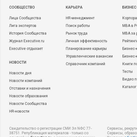
CООБЩЕСТВО
КАРЬЕРА
БИЗНЕС
Лица Сообщества
HR-менеджмент
Корпора
Лига экспертов
Поиск работы
MBA в Р
История Сообщества
Рынок труда
MBA за 
Журнал Executive.ru
Личная эффективность
Рейтинг
Executive отдыхает
Планирование карьеры
Бизнес-
Управленческие вакансии
Бизнес-
НОВОСТИ
Справочник компаний
Книги п
Тесты
Новости дня
Видео п
Новости компаний
Каталог
Отставки и назначения
Новости образования
Новости Сообщества
HR-новости
Свидетельство о регистрации СМИ Эл NФС 77-
Сервисы, рекрут
38751. Републикация материалов - только со
Сервисы, образ