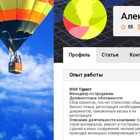
Але
55
Профиль
Cтатьи
Кон
Опыт работы
ООО Турист
Менеджер по продажам
Должностные обязанности:
Сбор клиентов, посчет статистики общ
бизнес плана, регестрация необходи
документов, таможенные ввозы и их
регестрация
Описание деятельности компании:
В
строй материалов, ремонт и постройка
сданий и иных сооружений, мелкий ре
проводка жилищных коммуникаций и т