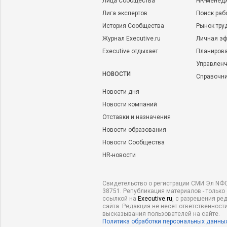
Лица Сообщества
HR-менед
Лига экспертов
Поиск раб
История Сообщества
Рынок тру
Журнал Executive.ru
Личная эф
Executive отдыхает
Планирова
Управленч
НОВОСТИ
Справочн
Новости дня
Новости компаний
Отставки и назначения
Новости образования
Новости Сообщества
HR-новости
Свидетельство о регистрации СМИ Эл NФС
38751. Републикация материалов - только
ссылкой на
Executive.ru
, с разрешения ре
сайта. Редакция не несет ответственности
высказывания пользователей на сайте.
Политика обработки персональных данны