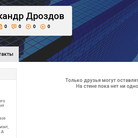
кандр
Дроздов
0
0
0
0
такты
Только друзья могут оставля
На стене пока нет ни одн
его
мых
воз
монт,
.д.