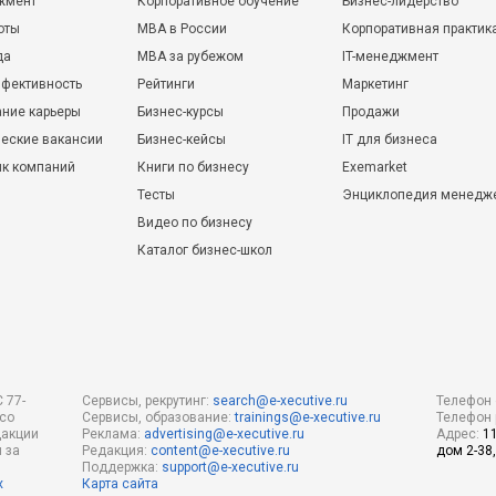
жмент
Корпоративное обучение
Бизнес-лидерство
оты
MBA в России
Корпоративная практик
да
MBA за рубежом
IT-менеджмент
фективность
Рейтинги
Маркетинг
ние карьеры
Бизнес-курсы
Продажи
еские вакансии
Бизнес-кейсы
IT для бизнеса
ик компаний
Книги по бизнесу
Exemarket
Тесты
Энциклопедия менедж
Видео по бизнесу
Каталог бизнес-школ
 77-
Сервисы, рекрутинг:
search@e-xecutive.ru
Телефон 
 со
Сервисы, образование:
trainings@e-xecutive.ru
Телефон 
дакции
Реклама:
advertising@e-xecutive.ru
Адрес:
1
 за
Редакция:
content@e-xecutive.ru
дом 2-38,
Поддержка:
support@e-xecutive.ru
х
Карта сайта