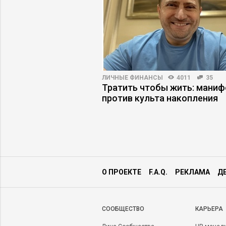
ОБУЧЕНИЕ
5526
4
ЛИЧНЫЕ ФИНАНСЫ
4011
35
оправдало
Тратить чтобы жить: маниф
к исправить
против культа накопления
О ПРОЕКТЕ
F.A.Q.
РЕКЛАМА
Д
CООБЩЕСТВО
КАРЬЕРА