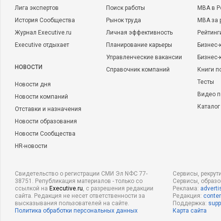
Лига экспертов
Поиск работы
MBA в Р
История Сообщества
Рынок труда
MBA за 
Журнал Executive.ru
Личная эффективность
Рейтинг
Executive отдыхает
Планирование карьеры
Бизнес-
Управленческие вакансии
Бизнес-
НОВОСТИ
Справочник компаний
Книги п
Тесты
Новости дня
Видео п
Новости компаний
Каталог
Отставки и назначения
Новости образования
Новости Сообщества
HR-новости
Свидетельство о регистрации СМИ Эл NФС 77-
Сервисы, рекрут
38751. Републикация материалов - только со
Сервисы, образ
ссылкой на
Executive.ru
, с разрешения редакции
Реклама:
adverti
сайта. Редакция не несет ответственности за
Редакция:
conten
высказывания пользователей на сайте.
Поддержка:
supp
Политика обработки персональных данных
Карта сайта