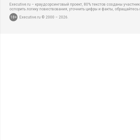
Executive.ru – краудсорсинговый проект, 80% текстов созданы участни
оспорить логику повествования, уточнить цифры и факты, обращайтесь 
18+
Executive.ru © 2000 – 2026.