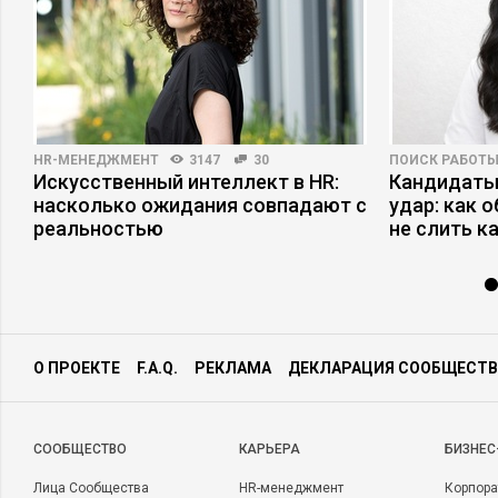
HR-МЕНЕДЖМЕНТ
3147
30
ПОИСК РАБОТ
Искусственный интеллект в HR:
Кандидаты
насколько ожидания совпадают с
удар: как 
реальностью
не слить к
О ПРОЕКТЕ
F.A.Q.
РЕКЛАМА
ДЕКЛАРАЦИЯ СООБЩЕСТВ
CООБЩЕСТВО
КАРЬЕРА
БИЗНЕС
Лица Сообщества
HR-менеджмент
Корпора