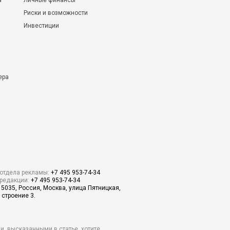
а
Личные финансы
Риски и возможности
Инвестиции
ера
отдела рекламы:
+7 495 953-74-34
редакции:
+7 495 953-74-34
15035, Россия, Москва, улица Пятницкая,
 строение 3.
и, высказанными в статье, хотите