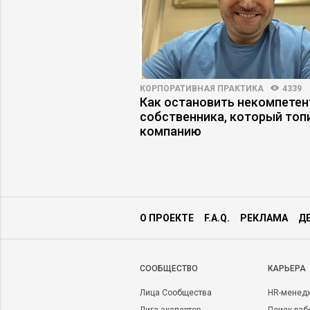
ВНОСТЬ
11726
72
КОРПОРАТИВНАЯ ПРАКТИКА
4339
е люди принимают
Как остановить некомпетен
ния
собственника, который топ
компанию
О ПРОЕКТЕ
F.A.Q.
РЕКЛАМА
Д
CООБЩЕСТВО
КАРЬЕРА
Лица Сообщества
HR-менед