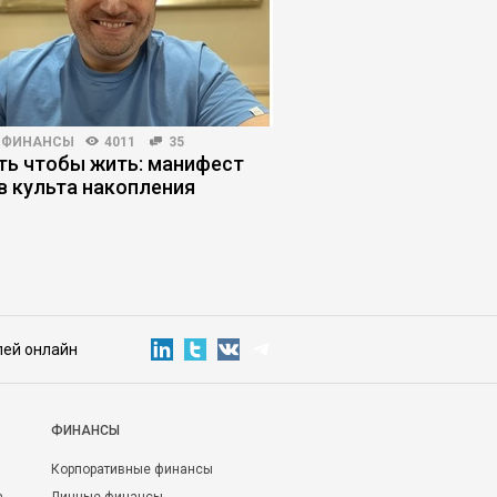
 ФИНАНСЫ
4011
35
ПОИСК РАБОТЫ
6948
ть чтобы жить: манифест
Как опытному руко
в культа накопления
выйти из карьерного
лей онлайн
ФИНАНСЫ
Корпоративные финансы