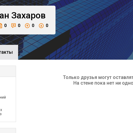
ан
Захаров
0
0
0
0
такты
Только друзья могут оставля
На стене пока нет ни одн
ений
ых
ю