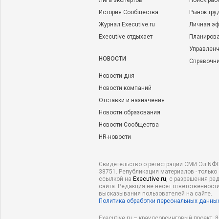
Лига экспертов
Поиск раб
История Сообщества
Рынок тру
Журнал Executive.ru
Личная эф
Executive отдыхает
Планирова
Управленч
НОВОСТИ
Справочн
Новости дня
Новости компаний
Отставки и назначения
Новости образования
Новости Сообщества
HR-новости
Свидетельство о регистрации СМИ Эл NФС
38751. Републикация материалов - только
ссылкой на
Executive.ru
, с разрешения ре
сайта. Редакция не несет ответственности
высказывания пользователей на сайте.
Политика обработки персональных данны
Executive.ru – краудсорсинговый проект,