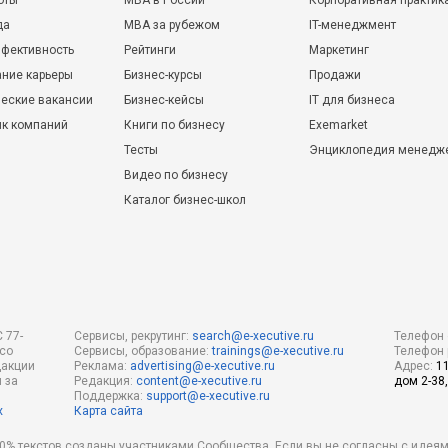
оты
MBA в России
Корпоративная практик
да
MBA за рубежом
IT-менеджмент
фективность
Рейтинги
Маркетинг
ние карьеры
Бизнес-курсы
Продажи
еские вакансии
Бизнес-кейсы
IT для бизнеса
ик компаний
Книги по бизнесу
Exemarket
Тесты
Энциклопедия менедж
Видео по бизнесу
Каталог бизнес-школ
 77-
Сервисы, рекрутинг:
search@e-xecutive.ru
Телефон 
 со
Сервисы, образование:
trainings@e-xecutive.ru
Телефон 
дакции
Реклама:
advertising@e-xecutive.ru
Адрес:
1
 за
Редакция:
content@e-xecutive.ru
дом 2-38,
Поддержка:
support@e-xecutive.ru
х
Карта сайта
 80% текстов созданы участниками Сообщества. Если вы не согласны с идеям