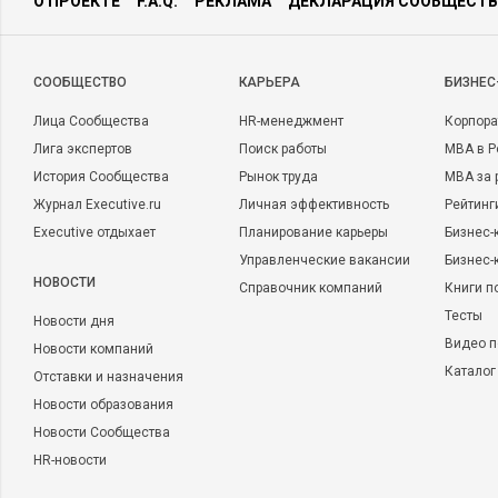
О ПРОЕКТЕ
F.A.Q.
РЕКЛАМА
ДЕКЛАРАЦИЯ СООБЩЕСТВ
CООБЩЕСТВО
КАРЬЕРА
БИЗНЕС
Лица Сообщества
HR-менеджмент
Корпора
Лига экспертов
Поиск работы
MBA в Р
История Сообщества
Рынок труда
MBA за 
Журнал Executive.ru
Личная эффективность
Рейтинг
Executive отдыхает
Планирование карьеры
Бизнес-
Управленческие вакансии
Бизнес-
НОВОСТИ
Справочник компаний
Книги п
Тесты
Новости дня
Видео п
Новости компаний
Каталог
Отставки и назначения
Новости образования
Новости Сообщества
HR-новости