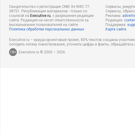
Свидетельство о регистрации СМИ Эл NФС 77-
Сервисы, рекрут
38751. Републикация материалов - только со
Сервисы, образ
ссылкой на
Executive.ru
, с разрешения редакции
Реклама:
adverti
сайта. Редакция не несет ответственности за
Редакция:
conten
высказывания пользователей на сайте.
Поддержка:
supp
Политика обработки персональных данных
Карта сайта
Executive.ru – краудсорсинговый проект, 80% текстов созданы участни
оспорить логику повествования, уточнить цифры и факты, обращайтесь 
18+
Executive.ru © 2000 – 2026.