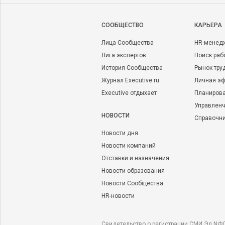
CООБЩЕСТВО
КАРЬЕРА
Лица Сообщества
HR-менед
Лига экспертов
Поиск раб
История Сообщества
Рынок тру
Журнал Executive.ru
Личная эф
Executive отдыхает
Планирова
Управленч
НОВОСТИ
Справочн
Новости дня
Новости компаний
Отставки и назначения
Новости образования
Новости Сообщества
HR-новости
Свидетельство о регистрации СМИ Эл NФС