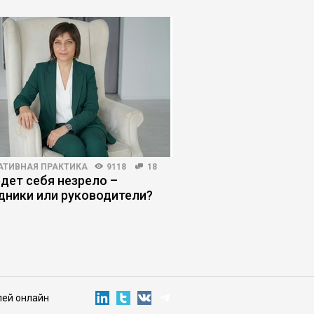
АТИВНАЯ ПРАКТИКА
9118
18
ПОИСК РАБОТЫ
3318
едет себя незрело –
Как выбрать работо
дники или руководители?
конфигурации компа
лей онлайн