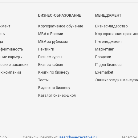
БИЗНЕС-ОБРАЗОВАНИЕ
МЕНЕДЖМЕНТ
жмент
Корпоративное обучение
Бизнес-лидерство
оты
MBA в России
Корпоративная практик
да
MBA за рубежом
IT-менеджмент
фективность
Рейтинги
Маркетинг
ние карьеры
Бизнес-курсы
Продажи
еские вакансии
Бизнес-кейсы
IT для бизнеса
ик компаний
Книги по бизнесу
Exemarket
Тесты
Энциклопедия менедж
Видео по бизнесу
Каталог бизнес-школ
 77-
Сервисы, рекрутинг:
search@e-xecutive.ru
Телефон 