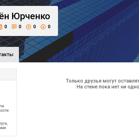
ён
Юрченко
0
0
0
0
такты
Только друзья могут оставля
На стене пока нет ни одн
ти
ности
уги,
тами