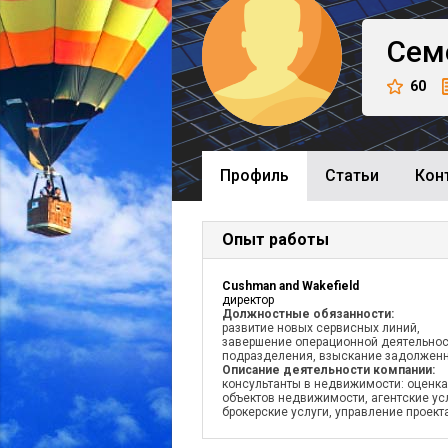
Сем
60
Профиль
Cтатьи
Кон
Опыт работы
Cushman and Wakefield
директор
Должностные обязанности:
развитие новых сервисных линий,
завершение операционной деятельнос
подразделения, взыскание задолжен
Описание деятельности компании:
консультанты в недвижимости: оценка
объектов недвижимости, агентские усл
брокерские услуги, управление проек