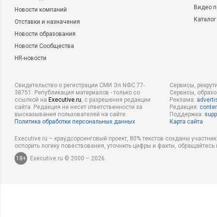
Видео п
Новости компаний
Каталог
Отставки и назначения
Новости образования
Новости Сообщества
HR-новости
Свидетельство о регистрации СМИ Эл NФС 77-
Сервисы, рекрут
38751. Републикация материалов - только со
Сервисы, образ
ссылкой на
Executive.ru
, с разрешения редакции
Реклама:
adverti
сайта. Редакция не несет ответственности за
Редакция:
conten
высказывания пользователей на сайте.
Поддержка:
supp
Политика обработки персональных данных
Карта сайта
Executive.ru – краудсорсинговый проект, 80% текстов созданы участни
оспорить логику повествования, уточнить цифры и факты, обращайтесь 
18+
Executive.ru © 2000 – 2026.