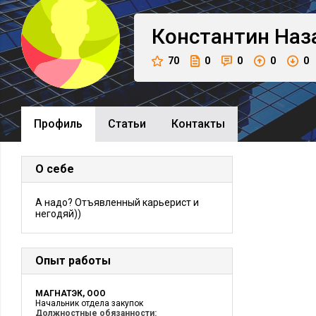
Константин
Наз
70
0
0
0
0
Профиль
Cтатьи
Контакты
О себе
А надо? Отъявленный карьерист и
негодяй))
Опыт работы
МАГНАТЭК, ООО
Начальник отдела закупок
Должностные обязанности: