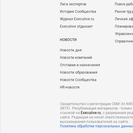
Лига экспертов
Поиск раб
История Сообщества
Рынок тру
Журнал Executive.ru
Личная эф
Executive отдыхает
Планирова
Управленч
НОВОСТИ
Справочн
Новости дня
Новости компаний
Отставки и назначения
Новости образования
Новости Сообщества
HR-новости
Свидетельство о регистрации СМИ Эл NФС
38751. Републикация материалов - только
ссылкой на
Executive.ru
, с разрешения ре
сайта. Редакция не несет ответственности
высказывания пользователей на сайте.
Политика обработки персональных данны