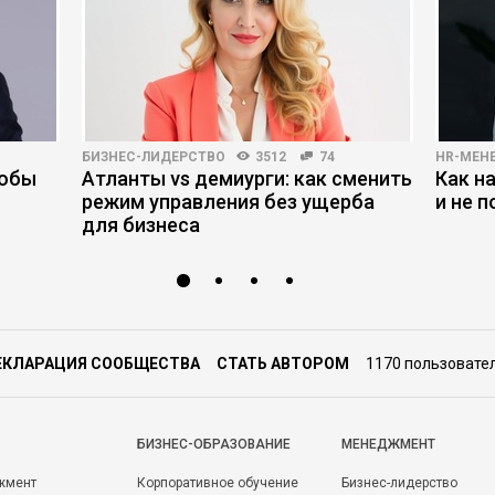
БИЗНЕС-ЛИДЕРСТВО
3512
74
HR-МЕН
тобы
Атланты vs демиурги: как сменить
Как н
режим управления без ущерба
и не 
для бизнеса
ЕКЛАРАЦИЯ СООБЩЕСТВА
СТАТЬ АВТОРОМ
1170 пользовате
БИЗНЕС-ОБРАЗОВАНИЕ
МЕНЕДЖМЕНТ
жмент
Корпоративное обучение
Бизнес-лидерство