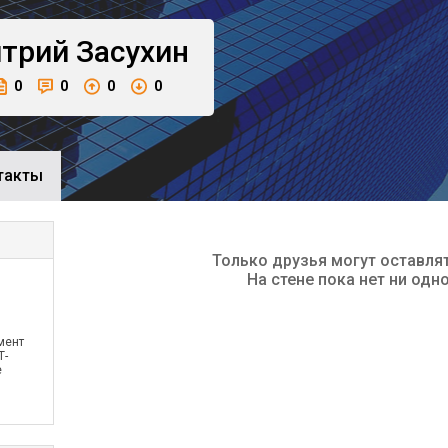
трий
Засухин
0
0
0
0
такты
Только друзья могут оставля
На стене пока нет ни одн
мент
Т-
е