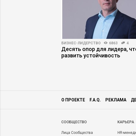
3318
17
БИЗНЕС-ЛИДЕРСТВО
6863
4
работодателя по
Десять опор для лидера, ч
и компании
развить устойчивость
О ПРОЕКТЕ
F.A.Q.
РЕКЛАМА
Д
CООБЩЕСТВО
КАРЬЕРА
Лица Сообщества
HR-менед