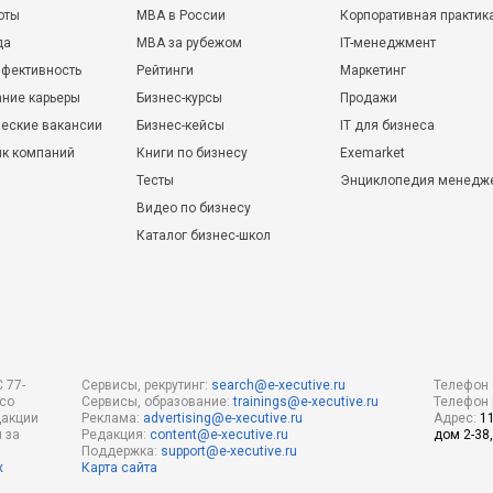
оты
MBA в России
Корпоративная практик
да
MBA за рубежом
IT-менеджмент
фективность
Рейтинги
Маркетинг
ние карьеры
Бизнес-курсы
Продажи
еские вакансии
Бизнес-кейсы
IT для бизнеса
ик компаний
Книги по бизнесу
Exemarket
Тесты
Энциклопедия менедж
Видео по бизнесу
Каталог бизнес-школ
 77-
Сервисы, рекрутинг:
search@e-xecutive.ru
Телефон 
 со
Сервисы, образование:
trainings@e-xecutive.ru
Телефон 
дакции
Реклама:
advertising@e-xecutive.ru
Адрес:
1
 за
Редакция:
content@e-xecutive.ru
дом 2-38,
Поддержка:
support@e-xecutive.ru
х
Карта сайта