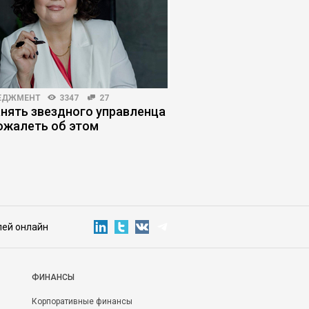
ЕДЖМЕНТ
3347
27
КОРПОРАТИВНАЯ ПРАКТИКА
анять звездного управленца
Почему наемный ме
пожалеть об этом
всегда играет в свою
лей онлайн
ФИНАНСЫ
Корпоративные финансы