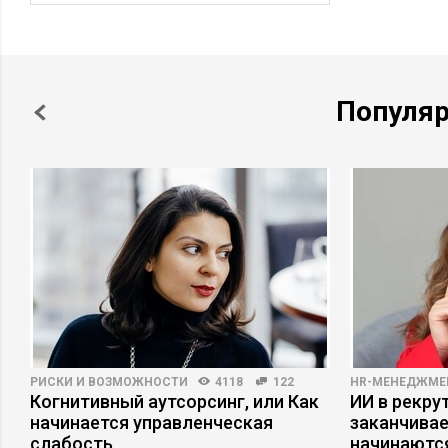
Популя
РИСКИ И ВОЗМОЖНОСТИ
4118
122
HR-МЕНЕДЖМЕ
Когнитивный аутсорсинг, или Как
ИИ в рекрут
начинается управленческая
заканчива
слабость
начинаютс