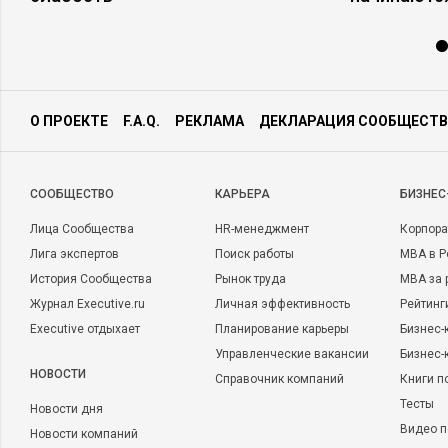
О ПРОЕКТЕ
F.A.Q.
РЕКЛАМА
ДЕКЛАРАЦИЯ СООБЩЕСТВ
CООБЩЕСТВО
КАРЬЕРА
БИЗНЕС
Лица Сообщества
HR-менеджмент
Корпора
Лига экспертов
Поиск работы
MBA в Р
История Сообщества
Рынок труда
MBA за 
Журнал Executive.ru
Личная эффективность
Рейтинг
Executive отдыхает
Планирование карьеры
Бизнес-
Управленческие вакансии
Бизнес-
НОВОСТИ
Справочник компаний
Книги п
Тесты
Новости дня
Видео п
Новости компаний