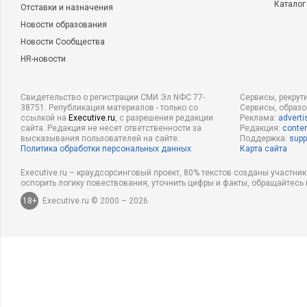
Каталог
Отставки и назначения
Новости образования
Новости Сообщества
HR-новости
Свидетельство о регистрации СМИ Эл NФС 77-
Сервисы, рекрут
38751. Републикация материалов - только со
Сервисы, образ
ссылкой на
Executive.ru
, с разрешения редакции
Реклама:
adverti
сайта. Редакция не несет ответственности за
Редакция:
conten
высказывания пользователей на сайте.
Поддержка:
supp
Политика обработки персональных данных
Карта сайта
Executive.ru – краудсорсинговый проект, 80% текстов созданы участни
оспорить логику повествования, уточнить цифры и факты, обращайтесь 
18+
Executive.ru © 2000 – 2026.