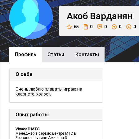
Акоб
Варданян
65
0
0
0
0
Профиль
Cтатьи
Контакты
О себе
Очень люблю плавать, играю на
кларнете, холост,
Опыт работы
Vivacell-MTS
Менеджер в сервис центре МТС в
Ереване на улице Амиряна 3