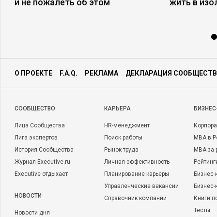
и не пожалеть об этом
жить в изо
О ПРОЕКТЕ
F.A.Q.
РЕКЛАМА
ДЕКЛАРАЦИЯ СООБЩЕСТВ
CООБЩЕСТВО
КАРЬЕРА
БИЗНЕС
Лица Сообщества
HR-менеджмент
Корпора
Лига экспертов
Поиск работы
MBA в Р
История Сообщества
Рынок труда
MBA за 
Журнал Executive.ru
Личная эффективность
Рейтинг
Executive отдыхает
Планирование карьеры
Бизнес-
Управленческие вакансии
Бизнес-
НОВОСТИ
Справочник компаний
Книги п
Тесты
Новости дня