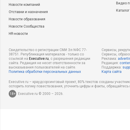
Видео п
Новости компаний
Каталог
Отставки и назначения
Новости образования
Новости Сообщества
HR-новости
Свидетельство о регистрации СМИ Эл NФС 77-
Сервисы, рекрут
38751. Републикация материалов - только со
Сервисы, образ
ссылкой на
Executive.ru
, с разрешения редакции
Реклама:
adverti
сайта. Редакция не несет ответственности за
Редакция:
conten
высказывания пользователей на сайте.
Поддержка:
supp
Политика обработки персональных данных
Карта сайта
Executive.ru – краудсорсинговый проект, 80% текстов созданы участни
оспорить логику повествования, уточнить цифры и факты, обращайтесь 
18+
Executive.ru © 2000 – 2026.