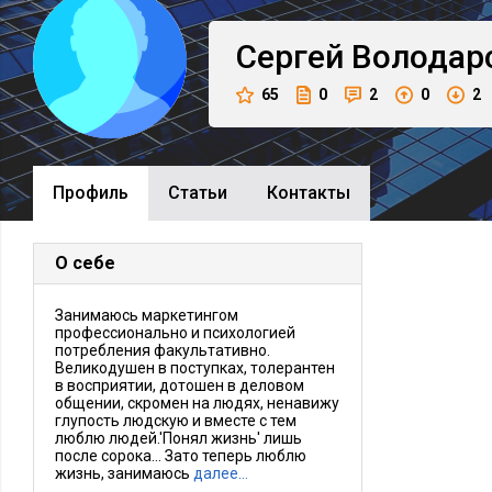
Сергей
Володар
65
0
2
0
2
Профиль
Cтатьи
Контакты
О себе
Занимаюсь маркетингом
профессионально и психологией
потребления факультативно.
Великодушен в поступках, толерантен
в восприятии, дотошен в деловом
общении, скромен на людях, ненавижу
глупость людскую и вместе с тем
люблю людей.'Понял жизнь' лишь
после сорока... Зато теперь люблю
жизнь, занимаюсь
далее…