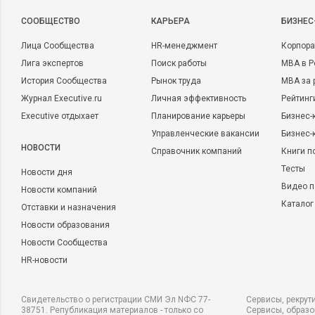
CООБЩЕСТВО
КАРЬЕРА
БИЗНЕС
Лица Сообщества
HR-менеджмент
Корпора
Лига экспертов
Поиск работы
MBA в Р
История Сообщества
Рынок труда
MBA за 
Журнал Executive.ru
Личная эффективность
Рейтинг
Executive отдыхает
Планирование карьеры
Бизнес-
Управленческие вакансии
Бизнес-
НОВОСТИ
Справочник компаний
Книги п
Тесты
Новости дня
Видео п
Новости компаний
Каталог
Отставки и назначения
Новости образования
Новости Сообщества
HR-новости
Свидетельство о регистрации СМИ Эл NФС 77-
Сервисы, рекрут
38751. Републикация материалов - только со
Сервисы, образ