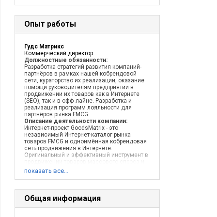
Опыт работы
Гудс Матрикс
Коммерческий директор
Должностные обязанности:
Разработка стратегий развития компаний-
партнёров в рамках нашей кобрендовой
сети, кураторство их реализации, оказание
помощи руководителям предприятий в
продвижении их товаров как в Интернете
(SEO), так и в офф-лайне. Разработка и
реализация программ лояльности для
партнёров рынка FMCG.
Описание деятельности компании:
Интернет-проект GoodsMatrix - это
независимый Интернет-каталог рынка
товаров FMCG и одноимённая кобрендовая
сеть продвижения в Интернете.
Оригинальный и эффективный инструмент в
продвижении товаров массового спроса и
потребления. Разработанная
показать все…
технологическая платформа - возможность
создания собственного бизнеса для
потенциальных партнёров.
Общая информация